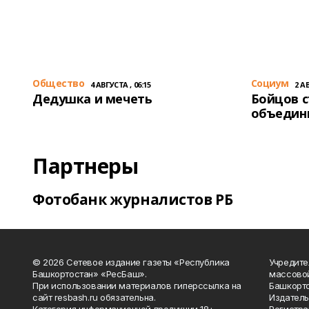
Общество
Cоциум
4 АВГУСТА , 06:15
2 АВ
Дедушка и мечеть
Бойцов 
объедин
Партнеры
Фотобанк журналистов РБ
© 2026 Сетевое издание газеты «Республика
Учредите
Башкортостан» «РесБаш».
массово
При использовании материалов гиперссылка на
Башкорто
сайт resbash.ru обязательна.
Издатель