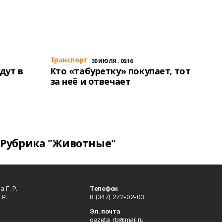
Транспорт
30 ИЮЛЯ , 06:16
дут в
Кто «табуретку» покупает, тот
за неё и отвечает
Рубрика "Животные"
 Г. Р.
Телефон
 Р.
8 (347) 272-02-03
Эл. почта
gazeta_rb@mail.ru