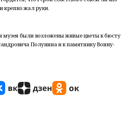
и крепко жал руки.
 музея были возложены живые цветы к бюсту
сандровича Полунина и к памятнику Воину-