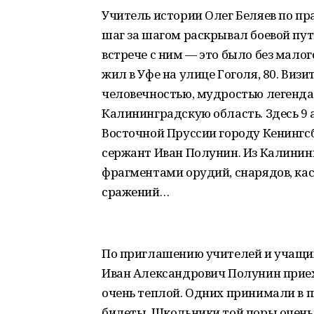
Учитель истории Олег Беляев по пр
шаг за шагом раскрывал боевой путь
встрече с ним — это было без малог
жил в Уфе на улице Гоголя, 80. Виз
человечностью, мудростью легенда
Калининградскую область. Здесь 9 а
Восточной Пруссии городу Кенингсб
сержант Иван Полунин. Из Калинин
фрагментами орудий, снарядов, кас
сражений…
По приглашению учителей и учащих
Иван Александрович Полунин приеха
очень теплой. Одних принимали в 
билеты. Школьники той поры очень 