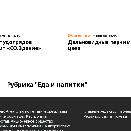
Общество
ГУСТА , 06:15
31 ИЮЛЯ , 06:15
студотрядов
Дальновидные парни и
ит «СО.Здание»
цеха
Рубрика "Еда и напитки"
ли: Агентство по печати и средствам
Главный редактор Набиева
й информации Республики
Редактор сайта Тюнёва Н.
стан, Акционерное общество
ский дом «Республика Башкортостан».