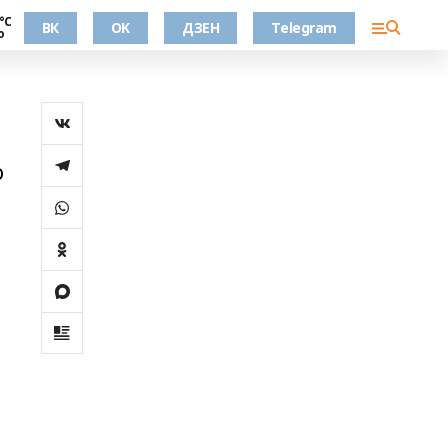
°С
ВК
OK
ДЗЕН
Telegram
о
о