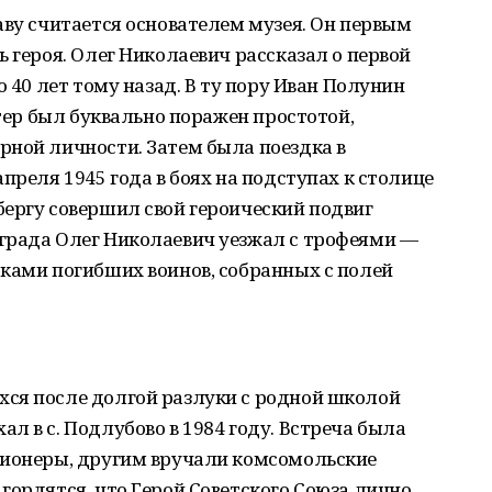
аву считается основателем музея. Он первым
 героя. Олег Николаевич рассказал о первой
о 40 лет тому назад. В ту пору Иван Полунин
итер был буквально поражен простотой,
рной личности. Затем была поездка в
преля 1945 года в боях на подступах к столице
ергу совершил свой героический подвиг
града Олег Николаевич уезжал с трофеями —
ками погибших воинов, собранных с полей
ся после долгой разлуки с родной школой
л в с. Подлубово в 1984 году. Встреча была
пионеры, другим вручали комсомольские
гордятся, что Герой Советского Союза лично