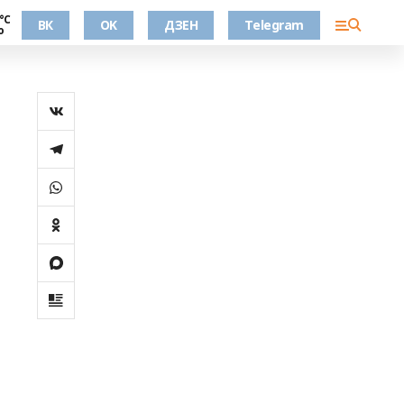
°С
ВК
OK
ДЗЕН
Telegram
о