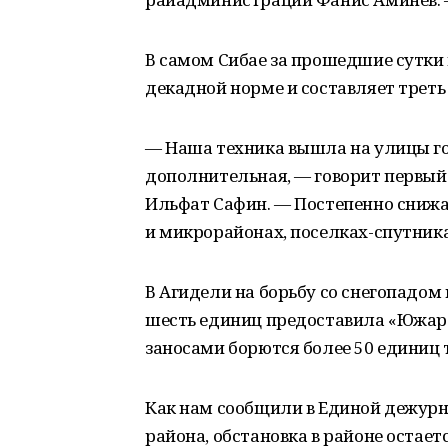
В самом Сибае за прошедшие сутки 
декадной норме и составляет трет
— Наша техника вышла на улицы го
дополнительная, — говорит первый
Ильфат Сафин. — Постепенно снижа
и микрорайонах, поселках-спутника
В Агидели на борьбу со снегопадом
шесть единиц предоставила «Южар
заносами борются более 50 единиц 
Как нам сообщили в Единой дежурн
района, обстановка в районе остае