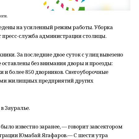
оги.
едены на усиленный режим работы. Уборка
ет пресс-служба администрации столицы.
ники. За последние двое суток с улиц вывезено
е оставлены без внимания дворы и проезды:
и и более 850 дворников. Снегоуборочные
ами жилищных предприятий других
в Зауралье.
ыло известно заранее, — говорит завсектором
трации Юмабай Ягафаров.— С шести утра