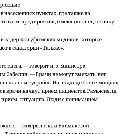
дорожные
в населенных пунктах, где также на
атывают предприятия, имеющие спецтехнику.
й задержки уфимских медиков, которые
ют в санатории «Талкас».
о снега, — говорит и. о. министра
 Забелин. — Врачи не могут выехать, нет
ила пласты сугробов. На подходе более мощная
сов врачи начнут прием пациентов. Разъясняли
 прием, ситуацию. Люди с пониманием
ожное, — заверил глава Баймакской
— Техника работает на полную мощность.