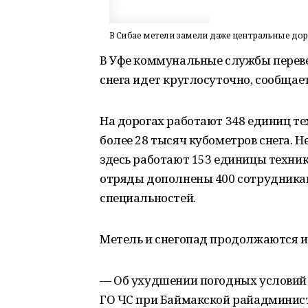
В Сибае метели замели даже центральные дор
В Уфе коммунальные службы перев
снега идет круглосуточно, сообща
На дорогах работают 348 единиц тех
более 28 тысяч кубометров снега. Н
здесь работают 153 единицы техник
отряды дополнены 400 сотрудник
специальностей.
Метель и снегопад продолжаются и 
— Об ухудшении погодных условий б
ГО ЧС при Баймакской райадминис