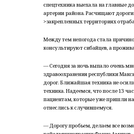
спецтехника выехала на главные 
артерии района. Расчищают дороги 
>закрепленных территориях отраб
Между тем непогода стала причино
консультируют сибайцев, а прожива
— Сегодня за ночь выпало очень мног
здравоохранения республики Максим
дорог. Ближайшая техника не осил
техника. Надеемся, что после 13 ча
пациентам, которые уже пришли на
отнеслись к случившемуся.
— Дорогу пробьем, делаем все возм
райадминистрации Фанис Аминев. 