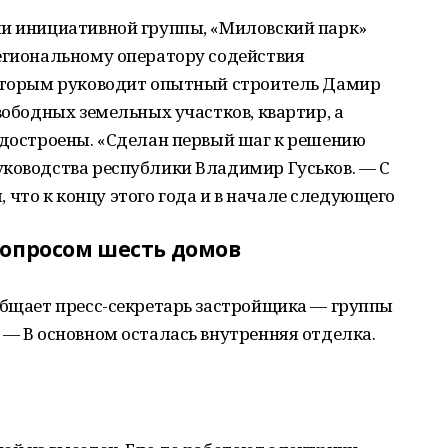
ли инициативной группы, «Миловский парк»
Региональному оператору содействия
которым руководит опытный строитель Дамир
вободных земельных участков, квартир, а
 достроены. «Сделан первый шаг к решению
уководства республики Владимир Гуськов. — С
что к концу этого года и в начале следующего
вопросом шесть домов
общает пресс-секретарь застройщика — группы
 — В основном осталась внутренняя отделка.