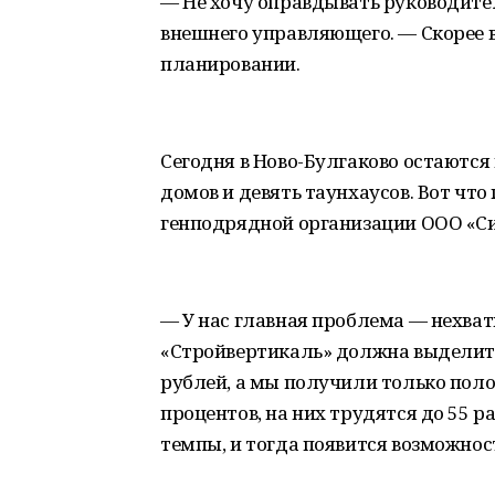
— Не хочу оправдывать руководите
внешнего управляющего. — Скорее в
планировании.
Сегодня в Ново-Булгаково остаютс
домов и девять таунхаусов. Вот чт
генподрядной организации ООО «Си
— У нас главная проблема — нехват
«Стройвертикаль» должна выделить
рублей, а мы получили только полов
процентов, на них трудятся до 55 
темпы, и тогда появится возможност