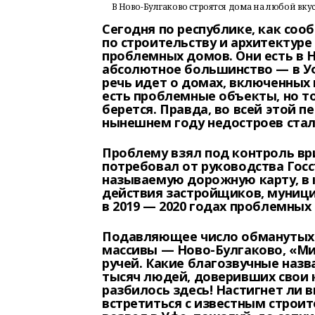
В Ново-Булгаково строятся дома на любой вкус
Сегодня по республике, как со
по строительству и архитектуре
проблемных домов. Они есть в Н
абсолютное большинство — в Уф
речь идет о домах, включенных 
есть проблемные объекты, но то
берется. Правда, во всей этой п
нынешнем году недостроев стал
Проблему взял под контроль вр
потребовал от руководства Гос
называемую дорожную карту, в 
действия застройщиков, муници
в 2019 — 2020 годах проблемных
Подавляющее число обманутых 
массивы — Ново-Булгаково, «М
ручей. Какие благозвучные назв
тысяч людей, доверивших свои
разбилось здесь! Настигнет ли 
встретиться с известным строи