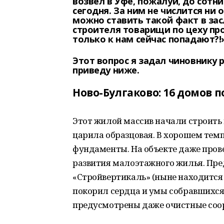
возвел в Уфе, пожалуй, до сотн
сегодня. За ним не числится ни
можно ставить такой факт в зас
строителя товарищи по цеху про
только к нам сейчас попадают?!
Этот вопрос я задал чиновнику 
приведу ниже.
Ново-Булгаково: 16 домов 
Этот жилой массив начали строить 
царила образцовая. В хорошем темп
фундаменты. На объекте даже пров
развития малоэтажного жилья. Пр
«Стройвертикаль» (ныне находится
покорил сердца и умы собравшихся 
предусмотрены даже очистные соор