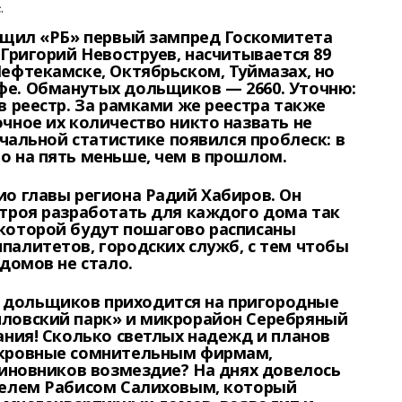
.
общил «РБ» первый зампред Госкомитета
 Григорий Невоструев, насчитывается 89
ефтекамске, Октябрьском, Туймазах, но
е. Обманутых дольщиков — 2660. Уточню:
в реестр. За рамками же реестра также
чное их количество никто назвать не
ечальной статистике появился проблеск: в
о на пять меньше, чем в прошлом.
ио главы региона Радий Хабиров. Он
строя разработать для каждого дома так
которой будут пошагово расписаны
палитетов, городских служб, с тем чтобы
 домов не стало.
дольщиков приходится на пригородные
иловский парк» и микрорайон Серебряный
ания! Сколько светлых надежд и планов
 кровные сомнительным фирмам,
виновников возмездие? На днях довелось
телем Рабисом Салиховым, который