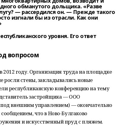
и многоквартирных домов, возводит и
 одного обманутого дольщика. «Разве
лугу? — рассердился он. — Прежде такого
сто изгнали бы из отрасли. Как они
»
республиканского уровня. Его ответ
под вопросом
в 2012 году. Организация труда на площадке
е росли стены, закладывались новые
ели республиканскую конференцию на тему
едставитель застройщика — ООО
 под внешним управлением) — окончательно
сообщением, что в Ново-Булгаково
ужения и искусственный пруд с пляжем.