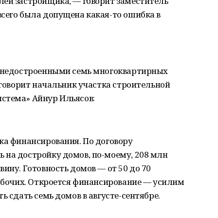
лей застройщика, — говорит заместитель
сего была допущена какая-то ошибка в
я недостроенными семь многоквартирных
о говорит начальник участка строительной
стема» Айнур Ильясов:
ка финансирования. По договору
 на достройку домов, по-моему, 208 млн
ину. Готовность домов — от 50 до 70
рабочих. Откроется финансирование — усилим
ь сдать семь домов в августе-сентябре.