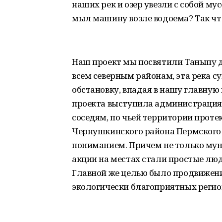
наших рек и озер увезли с собой му
мыл машину возле водоема? Так чт
Наш проект мы посвятили Таныпу д
всем северным районам, эта река с
обстановку, впадая в нашу главну
проекта выступила администрация 
соседям, по чьей территории проте
Чернушкинского района Пермского кр
пониманием. Причем не только м
акции на местах стали простые люд
Главной же целью было продвижени
экологически благоприятных регио