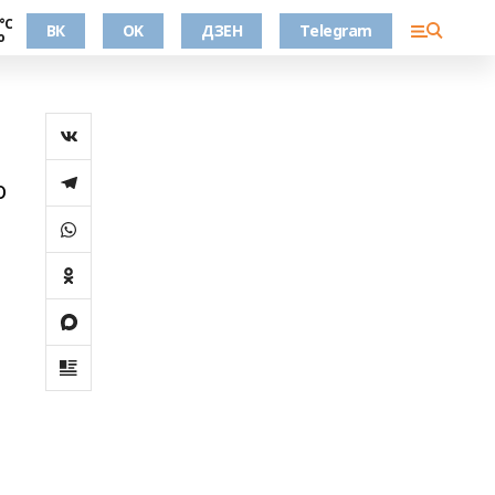
°С
ВК
OK
ДЗЕН
Telegram
о
о