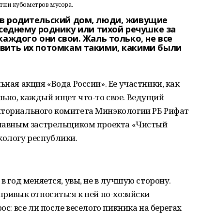
отни кубометров мусора.
 в родительский дом, люди, живущие
оседнему роднику или тихой речушке за
каждого они свои. Жаль только, не все
вить их потомкам такими, какими были
ьная акция «Вода России». Ее участники, как
ьно, каждый ищет что-то свое. Ведущий
иториального комитета Минэкологии РБ Рифат
 главным застрельщиком проекта «Чистый
кологу республики.
в год меняется, увы, не в лучшую сторону.
привык относиться к ней по-хозяйски
ос: все ли после веселого пикника на берегах