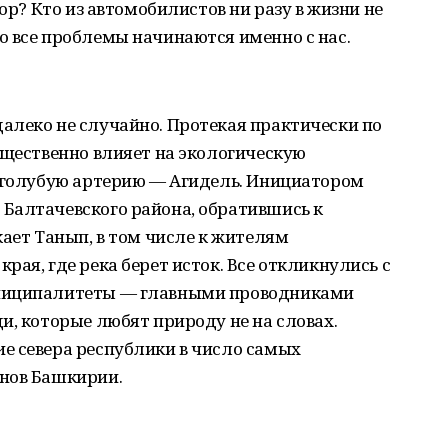
сор? Кто из автомобилистов ни разу в жизни не
о все проблемы начинаются именно с нас.
алеко не случайно. Протекая практически по
ущественно влияет на экологическую
ю голубую артерию — Агидель. Инициатором
Балтачевского района, обратившись к
кает Танып, в том числе к жителям
ая, где река берет исток. Все откликнулись с
униципалитеты — главными проводниками
и, которые любят природу не на словах.
е севера республики в число самых
нов Башкирии.