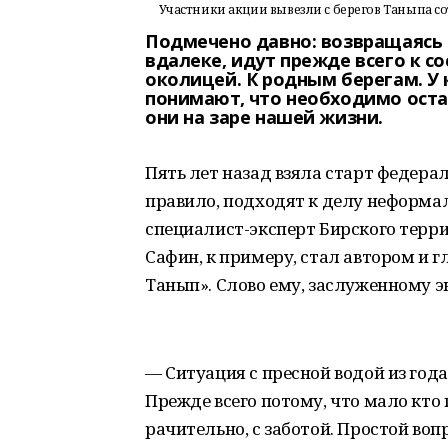
Участники акции вывезли с берегов Таныпа с
Подмечено давно: возвращаясь
вдалеке, идут прежде всего к с
околицей. К родным берегам. У 
понимают, что необходимо оста
они на заре нашей жизни.
Пять лет назад взяла старт федерал
правило, подходят к делу неформал
специалист-эксперт Бирского терр
Сафин, к примеру, стал автором и
Танып». Слово ему, заслуженному э
— Ситуация с пресной водой из года 
Прежде всего потому, что мало кто 
рачительно, с заботой. Простой вопр