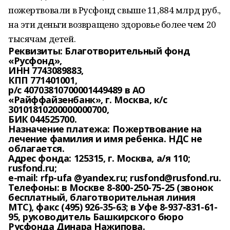
пожертвовали в Русфонд свыше 11,884 млрд руб.,
на эти деньги возвращено здоровье более чем 20
тысячам детей.
Реквизиты: Благотворительный фонд
«Русфонд»,
ИНН 7743089883,
КПП 771401001,
р/с 40703810700001449489 в АО
«Райффайзенбанк», г. Москва, к/с
30101810200000000700,
БИК 044525700.
Назначение платежа: Пожертвование на
лечение фамилия и имя ребенка. НДС не
облагается.
Адрес фонда: 125315, г. Москва, а/я 110;
rusfond.ru;
e-mail: rfp-ufa @yandex.ru; rusfond@rusfond.ru.
Телефоны: в Москве 8-800-250-75-25 (звонок
бесплатный, благотворительная линия
МТС), факс (495) 926-35-63; в Уфе 8-937-831-61-
95, руководитель Башкирского бюро
Русфонда Динара Нажипова.