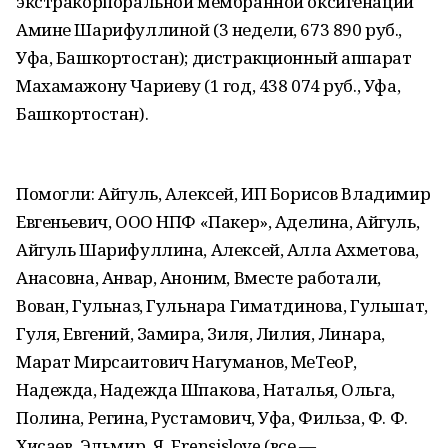
экстракорпоральной мембранной оксигенации
Амине Шарифуллиной (3 недели, 673 890 руб.,
Уфа, Башкортостан); дистракционный аппарат
Махамажону Чариеву (1 год, 438 074 руб., Уфа,
Башкортостан).
Помогли: Айгуль, Алексей, ИП Борисов Владимир
Евгеньевич, ООО НПФ «Пакер», Аделина, Айгуль,
Айгуль Шарифуллина, Алексей, Алла Ахметова,
Анасовна, Анвар, Аноним, Вместе работали,
Вован, Гульназ, Гульнара Гиматдинова, Гульшат,
Гуля, Евгений, Замира, Зиля, Лилия, Линара,
Марат Мирсаитович Нагуманов, МеТеоР,
Надежда, Надежда Шпакова, Наталья, Ольга,
Полина, Регина, Рустамович, Уфа, Фильза, Ф. Ф.
Хисаев, Эльмир, Я, Frensislove (все —