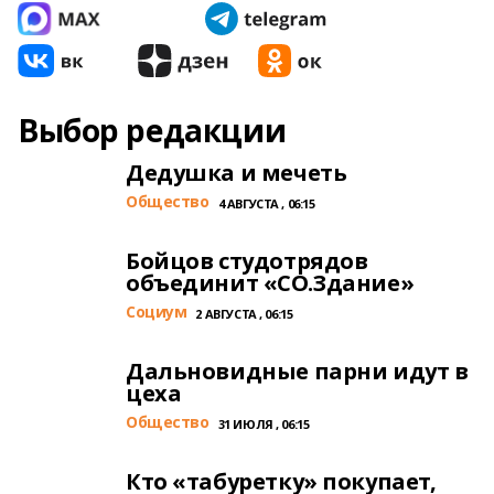
Выбор редакции
Дедушка и мечеть
Общество
4 АВГУСТА , 06:15
Бойцов студотрядов
объединит «СО.Здание»
Cоциум
2 АВГУСТА , 06:15
Дальновидные парни идут в
цеха
Общество
31 ИЮЛЯ , 06:15
Кто «табуретку» покупает,