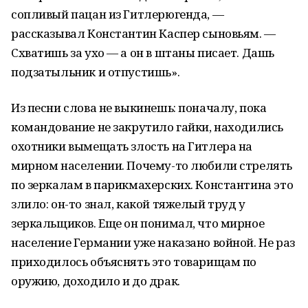
сопливый пацан из Гитлерюгенда, —
рассказывал Константин Каспер сыновьям. —
Схватишь за ухо — а он в штаны писает. Дашь
подзатыльник и отпустишь».
Из песни слова не выкинешь: поначалу, пока
командование не закрутило гайки, находились
охотники вымещать злость на Гитлера на
мирном населении. Почему-то любили стрелять
по зеркалам в парикмахерских. Константина это
злило: он-то знал, какой тяжелый труд у
зеркальщиков. Еще он понимал, что мирное
население Германии уже наказано войной. Не раз
приходилось объяснять это товарищам по
оружию, доходило и до драк.