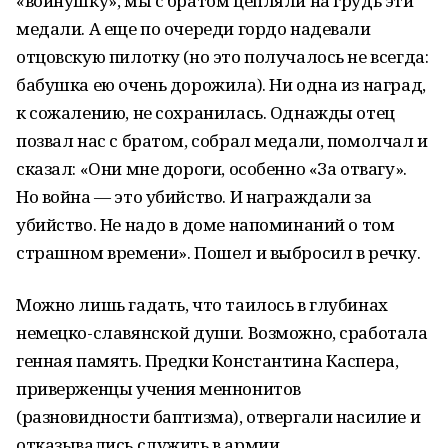
«войнушку», мы с братом цепляли на грудь эти
медали. А еще по очереди гордо надевали
отцовскую пилотку (но это получалось не всегда:
бабушка ею очень дорожила). Ни одна из наград,
к сожалению, не сохранилась. Однажды отец
позвал нас с братом, собрал медали, помолчал и
сказал: «Они мне дороги, особенно «За отвагу».
Но война — это убийство. И награждали за
убийство. Не надо в доме напоминаний о том
страшном времени». Пошел и выбросил в речку.
Можно лишь гадать, что таилось в глубинах
немецко-славянской души. Возможно, сработала
генная память. Предки Константина Каспера,
приверженцы учения меннонитов
(разновидности баптизма), отвергали насилие и
отказывались служить в армии.