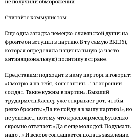
не получили обморожений.
Считайте коммунистом
Еще одна загадка немецко-славянской души: на
фронте он вступил в партию. В ту самую ВКП(б),
которая определяла национальную (а часто —
антинациональную) политику в стране.
Представим: подходит к нему парторг и говорит:
«Смотрю я на тебя, Константин… Ты хороший
солдат. Такие нужны в партии». Бывший
трудармеец Каспер уже открывает рот, чтобы
резко бросить: «Да не пойду я в вашу партию!», но
не успевает, потому что красноармеец Бугаенко
скромно отвечает: «Да я еще молодой. Подумать
надо…» И вскоре соглашается подать заявление.