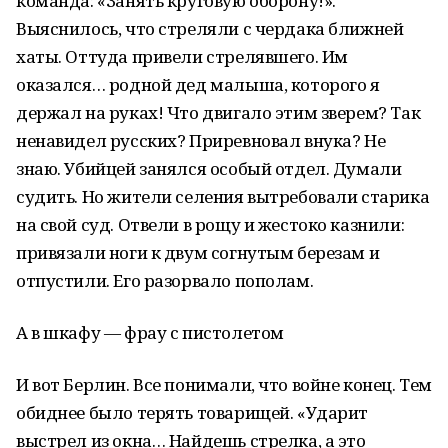
команда: «Занять круговую оборону!».
Выяснилось, что стреляли с чердака ближней
хаты. Оттуда привели стрелявшего. Им
оказался… родной дед малыша, которого я
держал на руках! Что двигало этим зверем? Так
ненавидел русских? Приревновал внука? Не
знаю. Убийцей занялся особый отдел. Думали
судить. Но жители селения вытребовали старика
на свой суд. Отвели в рощу и жестоко казнили:
привязали ноги к двум согнутым березам и
отпустили. Его разорвало пополам.
А в шкафу — фрау с пистолетом
И вот Берлин. Все понимали, что войне конец. Тем
обиднее было терять товарищей. «Ударит
выстрел из окна… Найдешь стрелка, а это