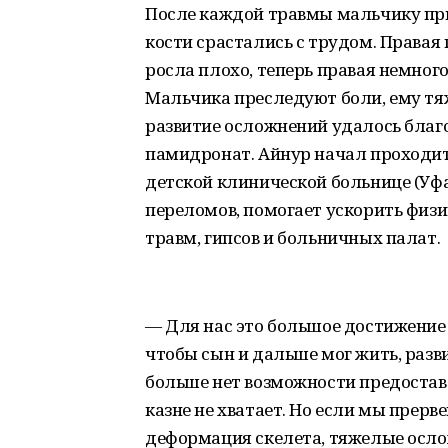
После каждой травмы мальчику при
кости срастались с трудом. Правая
росла плохо, теперь правая немног
Мальчика преследуют боли, ему тяж
развитие осложнений удалось бла
памидронат. Айнур начал проходит
детской клинической больнице (Уфа
переломов, помогает ускорить физи
травм, гипсов и больничных палат.
— Для нас это большое достижение!
чтобы сын и дальше мог жить, разв
больше нет возможности предоставл
казне не хватает. Но если мы прерв
деформация скелета, тяжелые осло