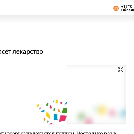
+17 °С
Облач
сёт лекарство
 всерьез увлекается пением. Несколько раз в