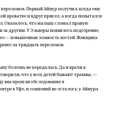
ь переломов. Первый Айнур получил, когда ему
кой кроватке и вдруг присел, а когда попытался
ал. Оказалось, что малыш сломал правую
 за другим. У Эльверы появилось подозрение,
нез — повышенная ломкость костей. Женщина
еренесла тридцать переломов.
ыну болезнь не передалась. Да и врачи в
оворили, что у всех детей бывают травмы, —
оду мы прошли обследование в
тре в Уфе, и сомнений не осталось: у Айнура