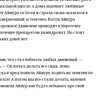
ыкальной школе, а дома напевает любимые
ет Айнура от боли и страха снова оказаться в
овершенный остеогенез. Кости Айнура
торожное движение приводит к перелому.
лечение препаратом памидронат. Но стоит
ких денег нет.
ми, что стал избегать любых движений, —
 — Он начал делать все сидя, лежа,
огда я предложила Айнуру ходить на занятия по
сился! А потом мы все стали делать, напевая
оменты Айнур как будто забывает про свой