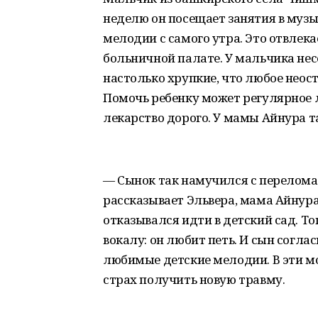
неделю он посещает занятия в муз
мелодии с самого утра. Это отвлека
больничной палате. У мальчика нес
настолько хрупкие, что любое неос
Помочь ребенку может регулярное 
лекарство дорого. У мамы Айнура та
— Сынок так намучился с перелома
рассказывает Эльвера, мама Айнура.
отказывался идти в детский сад. Т
вокалу: он любит петь. И сын согла
любимые детские мелодии. В эти м
страх получить новую травму.