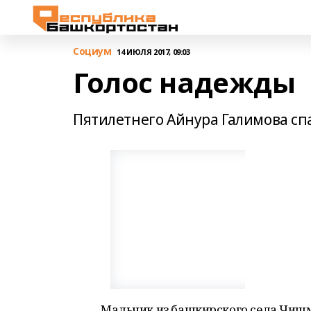
Cоциум
14 ИЮЛЯ 2017, 09:03
Голос надежды
Пятилетнего Айнура Галимова спа
Мальчик из башкирского села Чишмы