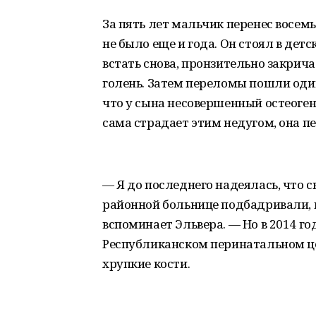
За пять лет мальчик перенес восем
не было еще и года. Он стоял в детс
встать снова, пронзительно закрич
голень. Затем переломы пошли один
что у сына несовершенный остеоге
сама страдает этим недугом, она п
— Я до последнего надеялась, что с
районной больнице подбадривали, г
вспоминает Эльвера. — Но в 2014 г
Республиканском перинатальном цен
хрупкие кости.