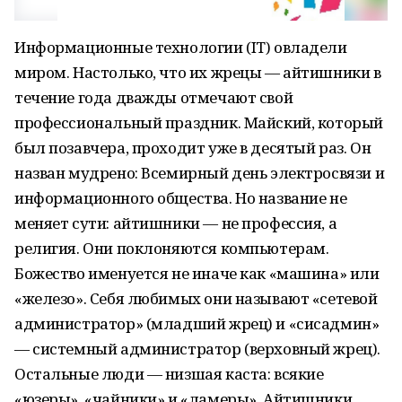
Информационные технологии (IT) овладели
миром. Настолько, что их жрецы — айтишники в
течение года дважды отмечают свой
профессиональный праздник. Майский, который
был позавчера, проходит уже в десятый раз. Он
назван мудрено: Всемирный день электросвязи и
информационного общества. Но название не
меняет сути: айтишники — не профессия, а
религия. Они поклоняются компьютерам.
Божество именуется не иначе как «машина» или
«железо». Себя любимых они называют «сетевой
администратор» (младший жрец) и «сисадмин»
— системный администратор (верховный жрец).
Остальные люди — низшая каста: всякие
«юзеры», «чайники» и «ламеры». Айтишники