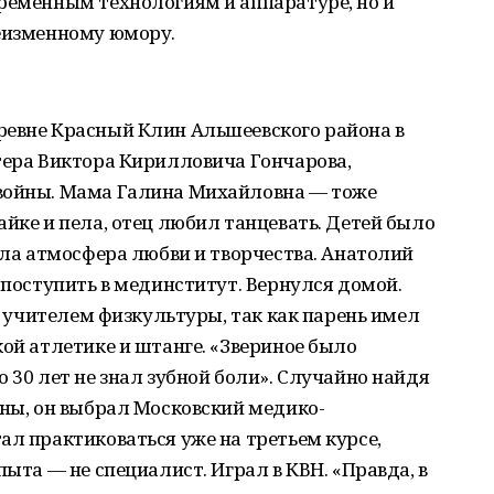
ременным технологиям и аппаратуре, но и
неизменному юмору.
ревне Красный Клин Альшеевского района в
тера Виктора Кирилловича Гончарова,
 войны. Мама Галина Михайловна — тоже
айке и пела, отец любил танцевать. Детей было
рила атмосфера любви и творчества. Анатолий
 поступить в мединститут. Вернулся домой.
лу учителем физкультуры, так как парень имел
кой атлетике и штанге. «Звериное было
 30 лет не знал зубной боли». Случайно найдя
аны, он выбрал Московский медико-
ал практиковаться уже на третьем курсе,
пыта — не специалист. Играл в КВН. «Правда, в