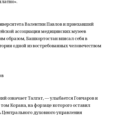
платно».
иверситета Валентин Павлов и приехавший
ейской ассоциации медицинских музеев
м образом, Башкортостан вписал себя в
тории одной из востребованных человечеством
ов
ий означает Талгат, — улыбается Гончаров и
 том Корана, на форзаце которого оставил
 Центрального духовного управления