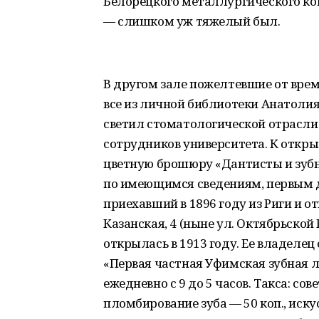
Белорецкого металлургического ком
— слишком уж тяжелый был.
В другом зале пожелтевшие от вре
все из личной библиотеки Анатолия
светил стоматологической отрасли
сотрудников университета. К откры
цветную брошюру «Дантисты и зубн
по имеющимся сведениям, первым д
приехавший в 1896 году из Риги и 
Казанская, 4 (ныне ул. Октябрьской
открылась в 1913 году. Ее владелец
«Первая частная Уфимская зубная 
ежедневно с 9 до 5 часов. Такса: сов
пломбирование зуба — 50 коп., иску