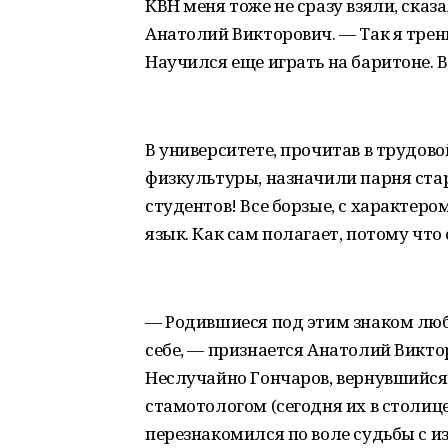
КВН меня тоже не сразу взяли, сказ
Анатолий Викторович. — Так я трен
Научился еще играть на баритоне. В
В университете, прочитав в трудово
физкультуры, назначили парня старо
студентов! Все борзые, с характеро
язык. Как сам полагает, потому что 
— Родившиеся под этим знаком любя
себе, — признается Анатолий Виктор
Неслучайно Гончаров, вернувшийся 
стамотологом (сегодня их в столице
перезнакомился по воле судьбы с