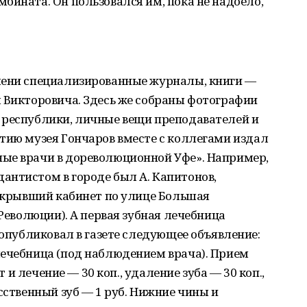
бината. Он пользовался им, пока не надоело,
мени специализированные журналы, книги —
 Викторовича. Здесь же собраны фотографии
 республики, личные вещи преподавателей и
тию музея Гончаров вместе с коллегами издал
ые врачи в дореволюционной Уфе». Например,
антистом в городе был А. Капитонов,
открывший кабинет по улице Большая
 Революции). А первая зубная лечебница
 опубликовал в газете следующее объявление:
лечебница (под наблюдением врача). Прием
ет и лечение — 30 коп., удаление зуба — 30 коп.,
сственный зуб — 1 руб. Нижние чины и