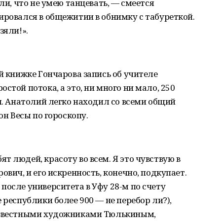
али, что не умею танцевать, — смеется
ировался в общежитии в обнимку с табуреткой.
зяли!».
й книжке Гончарова запись об учителе
стой потока, а это, ни много ни мало, 250
м. Анатолий легко находил со всеми общий
он Весы по гороскопу.
т людей, красоту во всем. Я это чувствую в
ович, и его искренность, конечно, подкупает.
после университета в Уфу 28-м по счету
 республики более 900 — не перебор ли?),
 известными художниками Тюлькиным,