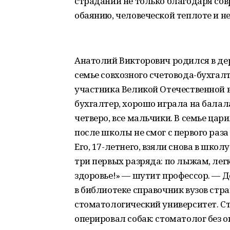
страданий не только благодаря сов
обаянию, человеческой теплоте и 
Анатолий Викторович родился в де
семье совхозного счетовода-бухгал
участника Великой Отечественной
бухгалтер, хорошо играла на балал
четверо, все мальчики. В семье ца
после школы не смог с первого раза
Его, 17-летнего, взяли снова в шко
три первых разряда: по лыжам, лег
здоровье!» — шутит профессор. — До
в библиотеке справочник вузов стр
стоматологический университет. Ст
оперировал собак: стоматолог без о