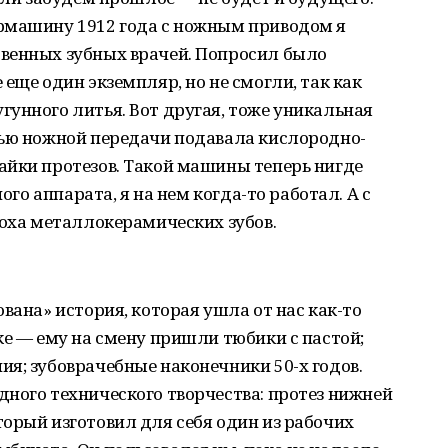
рмашину 1912 года с ножным приводом я
венных зубных врачей. Попросил было
еще один экземпляр, но не смогли, так как
унного литья. Вот другая, тоже уникальная
щью ножной передачи подавала кислородно-
айки протезов. Такой машины теперь нигде
ного аппарата, я на нем когда-то работал. А с
поха металлокерамических зубов.
вана» история, которая ушла от нас как-то
ке — ему на смену пришли тюбики с пастой;
я; зубоврачебные наконечники 50-х годов.
ного технического творчества: протез нижней
орый изготовил для себя один из рабочих