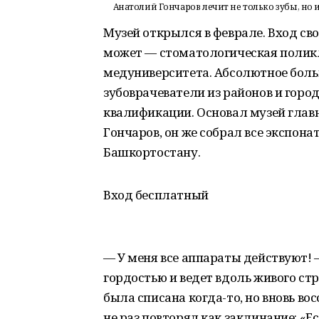
Анатолий Гончаров лечит не только зубы, но 
Музей открылся в феврале. Вход св
может — стоматологическая полик
медуниверситета. Абсолютное боль
зубоврачеватели из районов и гор
квалификации. Основал музей гла
Гончаров, он же собрал все экспона
Башкортостану.
Вход бесплатный
— У меня все аппараты действуют!
гордостью и ведет вдоль живого стр
была списана когда-то, но вновь во
не раз повторял как заклинание: «Е