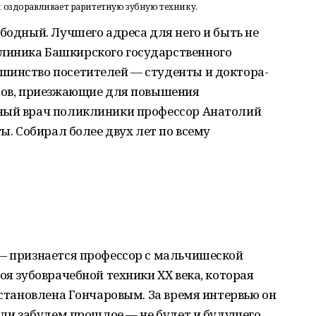
и оздоравливает раритетную зубную технику.
ободный. Лучшего адреса для него и быть не
линика Башкирского государственного
шинство посетителей — студенты и доктора-
одов, приезжающие для повышения
вный врач поликлиники профессор Анатолий
ты. Собирал более двух лет по всему
 — признается профессор с мальчишеской
оя зубоврачебной техники ХХ века, которая
сстановлена Гончаровым. За время интервью он
сли забудем прошлое — не будет и будущего.