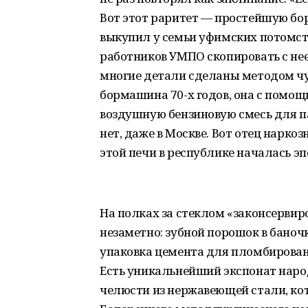
Вот этот раритет — простейшую бо
выкупил у семьи уфимских потомст
работников УМПО скопировать с нее 
многие детали сделаны методом чуг
бормашина 70-х годов, она с помо
воздушную бензиновую смесь для п
нет, даже в Москве. Вот отец наркоз
этой печи в республике началась э
На полках за стеклом «законсервиро
незаметно: зубной порошок в баноч
упаковка цемента для пломбировани
Есть уникальнейший экспонат народ
челюсти из нержавеющей стали, кот