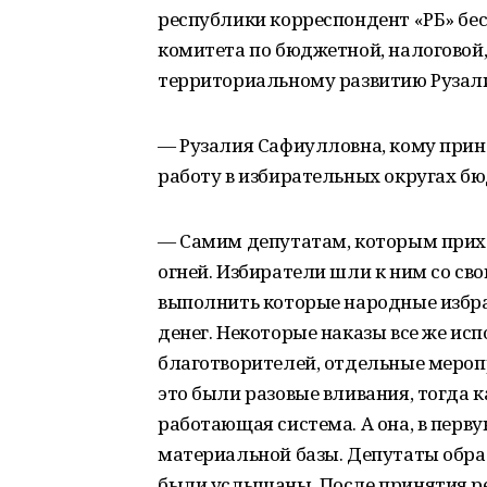
республики корреспондент «РБ» бе
комитета по бюджетной, налоговой
территориальному развитию Руза
— Рузалия Сафиулловна, кому при
работу в избирательных округах 
— Самим депутатам, которым прихо
огней. Избиратели шли к ним со с
выполнить которые народные избра
денег. Некоторые наказы все же ис
благотворителей, отдельные меро
это были разовые вливания, тогда 
работающая система. А она, в перв
материальной базы. Депутаты обрат
были услышаны. После принятия ре