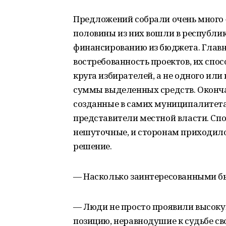
Предложений собрали очень много —
половины из них вошли в республи
финансированию из бюджета. Глав
востребованность проектов, их спо
круга избирателей, а не одного или
суммы выделенных средств. Оконч
созданные в самих муниципалитета
представители местной власти. Сп
нешуточные, и сторонам приходило
решение.
— Насколько заинтересованными б
— Люди не просто проявили высоку
позицию, неравнодушие к судьбе сво