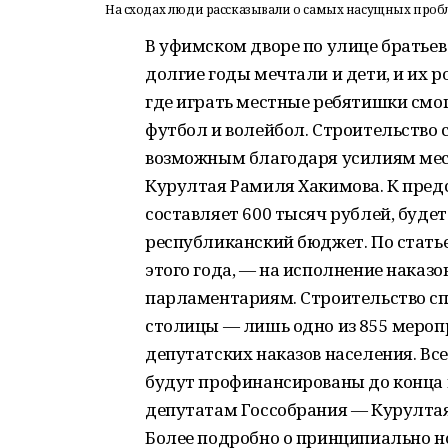
На сходах люди рассказывали о самых насущных проб
В уфимском дворе по улице братьев
долгие годы мечтали и дети, и их 
где играть местные ребятишки смог
футбол и волейбол. Строительство 
возможным благодаря усилиям мес
Курултая Рамиля Хакимова. К пред
составляет 600 тысяч рублей, будет
республиканский бюджет. По статье
этого года, — на исполнение наказ
парламентариям. Строительство сп
столицы — лишь одно из 855 мероп
депутатских наказов населения. Вс
будут профинансированы до конца 
депутатам Госсобрания — Курултая
Более подробно о принципиально н