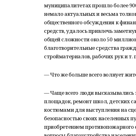
муниципалитетах прошло более 900
немало актуальных и весьма толко
общественного обсуждения к фина
средств, удалось привлечь заметн
общей сложности около 50 миллионо
благотворительные средства гражд
стройматериалов, рабочих рук и т. п
— Что же больше всего волнует жите
— Чаще всего люди высказывались 
площадок, ремонт школ, детских са
костюмами для выступления на сце
безопасностью своих населенных п
приобретением противопожарного 
вопросы благоустройства населенн