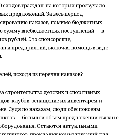
 сходов граждан, на которых прозвучало
вых предложений. За весь период
нсированию наказов, помимо бюджетных
ую сумму внебюджетных поступлений — в
в рублей. Это спонсорские,
ан и предприятий, включая помощь в виде
.
лей, исходя из перечня наказов?
за строительство детских и спортивных
дов, клубов, оснащение их инвентарем и
не. Судя по наказам, люди обеспокоены
унктов — большой объем предложений связан с
оборудования. Остаются актуальными
ых пунктов, прокладки коммуникаций для