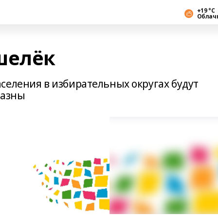
+19 °С
Облач
шелёк
селения в избирательных округах будут
казны