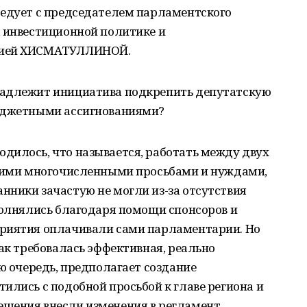
седует с председателем парламентского
, инвестиционной политике и
лией ХИСМАТУЛЛИНОЙ.
надлежит инициатива подкрепить депутатскую
бюджетными ассигнованиями?
дилось, что называется, работать между двух
воими многочисленными просьбами и нуждами,
нники зачастую не могли из-за отсутствия
полнялись благодаря помощи спонсоров и
приятия оплачивали сами парламентарии. Но
как требовалась эффективная, реально
ую очередь, предполагает создание
ились с подобной просьбой к главе региона и
шения внесли изменения в регламент