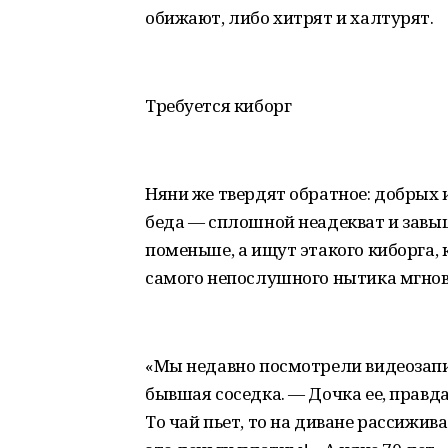
обижают, либо хитрят и халтурят.
Требуется киборг
Няни же твердят обратное: добрых и
беда — сплошной неадекват и завы
поменьше, а ищут этакого киборга, 
самого непослушного нытика мгнов
«Мы недавно посмотрели видеозапи
бывшая соседка. — Дочка ее, правда
То чай пьет, то на диване рассижива