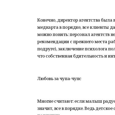
Конечно, директор агентства была в
медкарта в порядке, все клиенты д
можно понять: персонал агентств н
рекомендации с прежнего места раб
подруге), заключение психолога пол
что собственная бдительность и ин
Любовь за чупа-чупс
Многие считают: если малыш радуетс
значит, все в порядке. Ведь детско