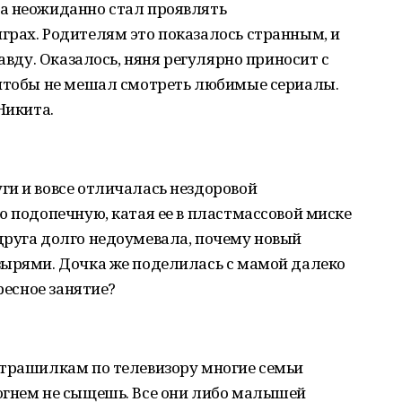
а неожиданно стал проявлять
грах. Родителям это показалось странным, и
равду. Оказалось, няня регулярно приносит с
 чтобы не мешал смотреть любимые сериалы.
Никита.
ги и вовсе отличалась нездоровой
ю подопечную, катая ее в пластмассовой миске
друга долго недоумевала, почему новый
зырями. Дочка же поделилась с мамой далеко
ресное занятие?
страшилкам по телевизору многие семьи
огнем не сыщешь. Все они либо малышей