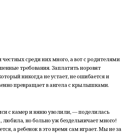
 честных среди них много, а вот с родителями
шенные требования. Заплатить норовят
который никогда не устает, не ошибается и
енно превращает в ангела с крылышками.
си с камер и няню уволили, — поделилась
, любила, но больно уж бездельничает много!
ется, а ребенок в это время сам играет. Мы не за