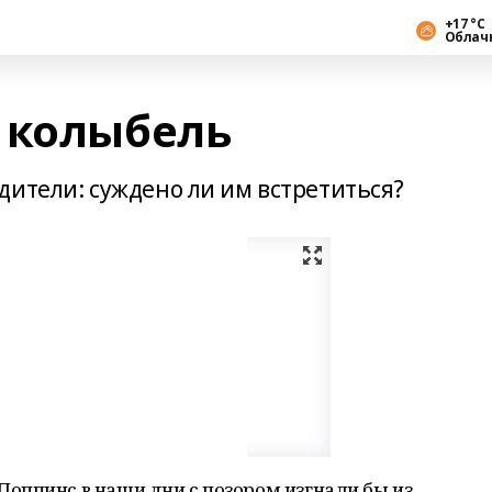
+17 °С
Облач
 колыбель
дители: суждено ли им встретиться?
оппинс в наши дни с позором изгнали бы из