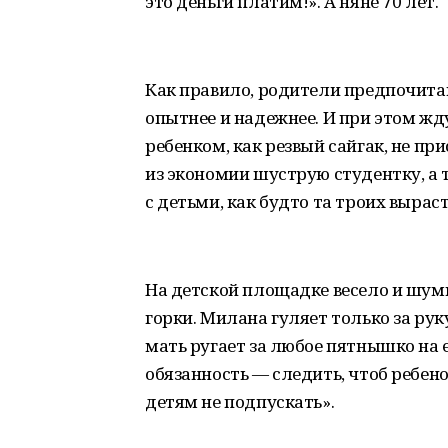
это деньги платим!». А няне 70 лет.
Как правило, родители предпочита
опытнее и надежнее. И при этом ждут
ребенком, как резвый сайгак, не пр
из экономии шуструю студентку, а
с детьми, как будто та троих вырас
На детской площадке весело и шумн
горки. Милана гуляет только за руку
мать ругает за любое пятнышко на е
обязанность — следить, чтоб ребено
детям не подпускать».