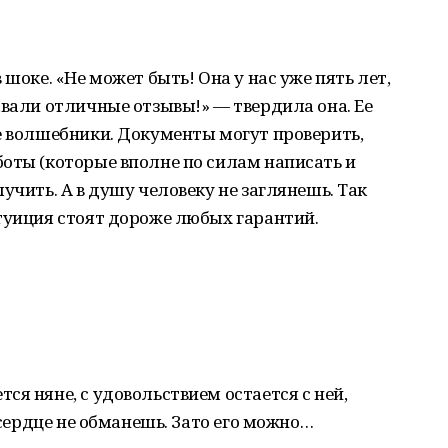
 шоке. «Не может быть! Она у нас уже пять лет,
авали отличные отзывы!» — твердила она. Ее
е волшебники. Документы могут проверить,
оты (которые вполне по силам написать и
учить. А в душу человеку не заглянешь. Так
туиция стоят дороже любых гарантий.
я няне, с удовольствием остается с ней,
е сердце не обманешь. Зато его можно…