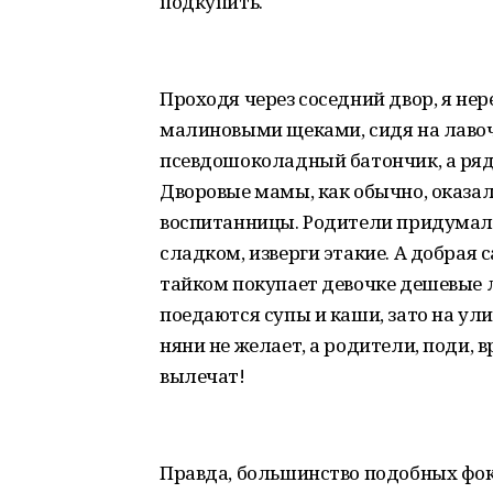
подкупить.
Проходя через соседний двор, я не
малиновыми щеками, сидя на лавоч
псевдошоколадный батончик, а ряд
Дворовые мамы, как обычно, оказалис
воспитанницы. Родители придумали
сладком, изверги этакие. А добрая 
тайком покупает девочке дешевые л
поедаются супы и каши, зато на ули
няни не желает, а родители, поди, 
вылечат!
Правда, большинство подобных фок