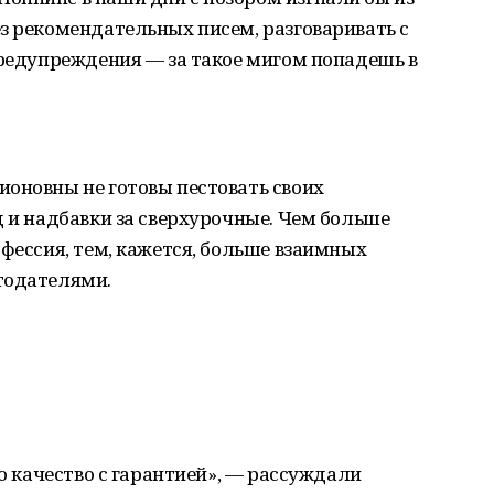
з рекомендательных писем, разговаривать с
предупреждения — за такое мигом попадешь в
оновны не готовы пестовать своих
д и надбавки за сверхурочные. Чем больше
офессия, тем, кажется, больше взаимных
тодателями.
то качество с гарантией», — рассуждали