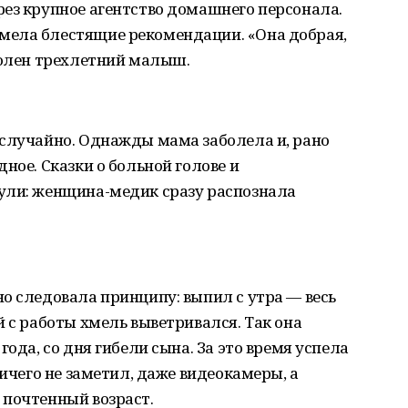
ез крупное агентство домашнего персонала.
мела блестящие рекомендации. «Она добрая,
волен трехлетний малыш.
 случайно. Однажды мама заболела и, рано
ное. Сказки о больной голове и
ули: женщина-медик сразу распознала
о следовала принципу: выпил с утра — весь
й с работы хмель выветривался. Так она
года, со дня гибели сына. За это время успела
ничего не заметил, даже видеокамеры, а
 почтенный возраст.