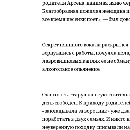
родители Арсена, нанимая няню чер
Благообразная пожилая женщина и
все время песенки поет», — был до
Секрет няниного вокала раскрылся
вернувшись с работы, почуяла нелад
лавровишневых каплях ее не обман
алкогольное опьянение.
Оказалось, старушка неукоснительн
день свободен. К приходу родителе
«закладывала за воротник» уже два 
поработать в двух семьях. И никто 
неуверенную походку списывали на