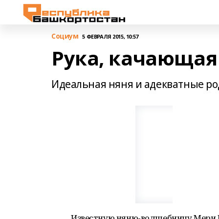
Cоциум
5 ФЕВРАЛЯ 2015, 10:57
Рука, качающая
Идеальная няня и адекватные ро
Известную няню-волшебницу Мери П