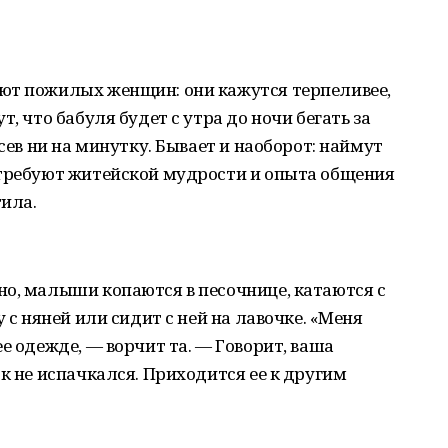
ют пожилых женщин: они кажутся терпеливее,
, что бабуля будет с утра до ночи бегать за
исев ни на минутку. Бывает и наоборот: наймут
 требуют житейской мудрости и опыта общения
тила.
о, малыши копаются в песочнице, катаются с
 с няней или сидит с ней на лавочке. «Меня
е одежде, — ворчит та. — Говорит, ваша
к не испачкался. Приходится ее к другим