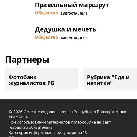
Правильный маршрут
Общество
5 АВГУСТА , 06:15
Дедушка и мечеть
Общество
4 АВГУСТА , 06:15
Партнеры
Фотобанк
Рубрика "Еда и
журналистов РБ
напитки"
© 2026 Сетевое издание газеты «Республика Башкортостан»
«РесБаш».
При использовании материалов гиперссылка на сайт
resbash.ru обязательна.
Категория информационной продукции 18+