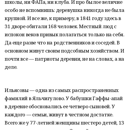
школы, ни ФАПа, ни клуба. И про былое величие
особо не вспомнишь: деревушка никогда не была
крупной. И все же, к примеру, в 1841 году здесь в
31 дворе обитали 168 человек. Местный люд с
испокон веков привык полагаться только на себя.
Да еще разве что на родственников и соседей. В
основном живут своим подсобным хозяйством. И
почти все — патриоты деревни, не на словах, а на
деле.
Ильясовы — одна из самых распространенных
фамилий в Яльчигулово. У бабушки Гаффы-апай
в деревне обосновались ее четверо сыновей. У
каждого — семьи, живут в честном достатке.
Всего же у 77-летней женщины шестеро детей, 13