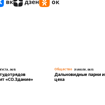
Общество
ГУСТА , 06:15
31 ИЮЛЯ , 06:15
студотрядов
Дальновидные парни и
ит «СО.Здание»
цеха