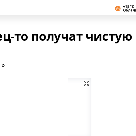
+15 °С
Облач
ец-то получат чистую
т»