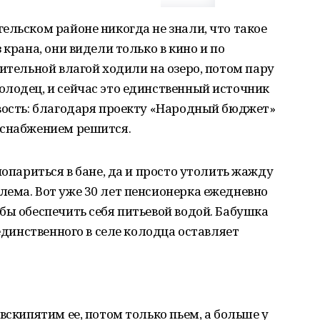
ельском районе никогда не знали, что такое
 крана, они видели только в кино и по
вительной влагой ходили на озеро, потом пару
олодец, и сейчас это единственный источник
вость: благодаря проекту «Народный бюджет»
оснабжением решится.
попариться в бане, да и просто утолить жажду
ема. Вот уже 30 лет пенсионерка ежедневно
бы обеспечить себя питьевой водой. Бабушка
 единственного в селе колодца оставляет
вскипятим ее, потом только пьем, а больше у