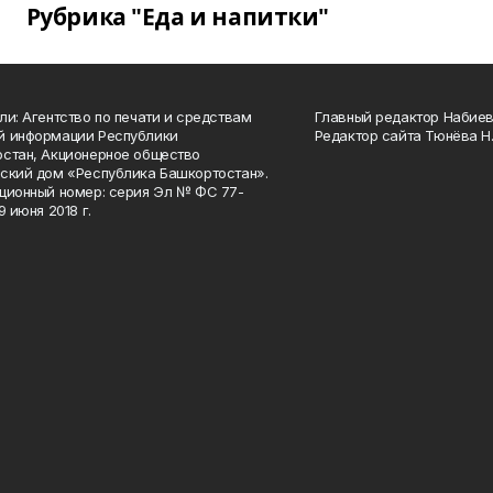
Рубрика "Еда и напитки"
ли: Агентство по печати и средствам
Главный редактор Набиева
й информации Республики
Редактор сайта Тюнёва Н.
стан, Акционерное общество
ский дом «Республика Башкортостан».
ционный номер: серия Эл № ФС 77-
9 июня 2018 г.