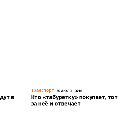
Транспорт
30 ИЮЛЯ , 06:16
дут в
Кто «табуретку» покупает, тот
за неё и отвечает