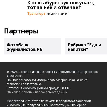
Кто «табуретку» покупает,
тот за неё и отвечает
Транспорт
30 ИЮЛЯ , 06:16
Партнеры
Фотобанк
Рубрика "Еда и
журналистов РБ
напитки"
© 2026 Сетевое издание газеты «Республика Башкортостан»
«РесБаш».
При использовании материалов гиперссылка на сайт
resbash.ru обязательна.
Категория информационной продукции 18+
Об использовании персональных данных
Учредители: Агентство по печати и средствам массовой
информации Республики Башкортостан, Акционерное