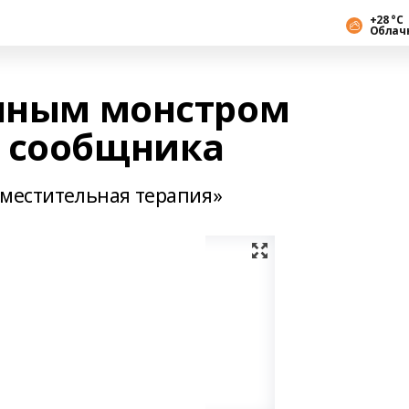
+28 °С
Облач
онным монстром
ь сообщника
аместительная терапия»