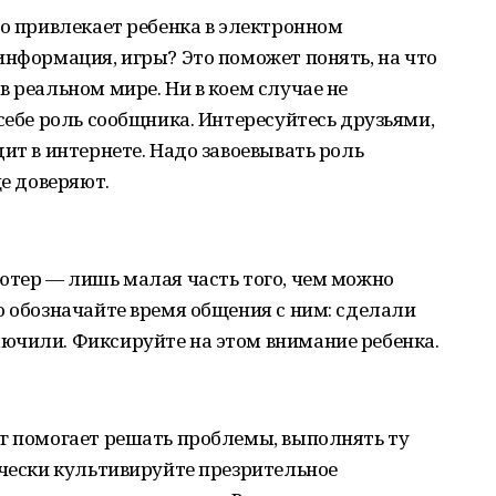
но привлекает ребенка в электронном
информация, игры? Это поможет понять, на что
в реальном мире. Ни в коем случае не
 себе роль сообщника. Интересуйтесь друзьями,
ит в интернете. Надо завоевывать роль
ще доверяют.
ютер — лишь малая часть того, чем можно
о обозначайте время общения с ним: сделали
ючили. Фиксируйте на этом внимание ребенка.
уг помогает решать проблемы, выполнять ту
ячески культивируйте презрительное