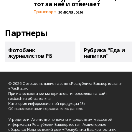
тот за неё и отвечает
Транспорт
30 ИЮЛЯ , 06:16
Партнеры
Фотобанк
Рубрика "Еда и
журналистов РБ
напитки"
© 2026 Сетевое издание газеты «Республика Башкортостан»
«РесБаш».
При использовании материалов гиперссылка на сайт
resbash.ru обязательна.
Категория информационной продукции 18+
Об использовании персональных данных
Учредители: Агентство по печати и средствам массовой
информации Республики Башкортостан, Акционерное
общество Издательский дом «Республика Башкортостан».