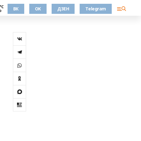
°С
ВК
OK
ДЗЕН
Telegram
о