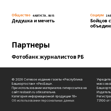
Общество
Cоциум
4 АВГУСТА , 06:15
2 АВ
Дедушка и мечеть
Бойцов 
объедин
Партнеры
Фотобанк журналистов РБ
© 2026 Сетевое издание газеты «Республика
Учредите
Башкортостан» «РесБаш».
массово
При использовании материалов гиперссылка на
Башкорто
сайт resbash.ru обязательна.
Издатель
Категория информационной продукции 18+
Регистра
Об использовании персональных данных
73100 от 