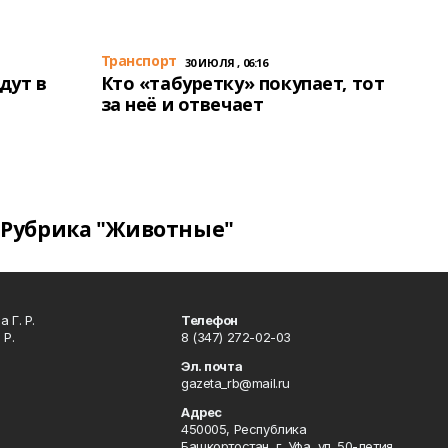
Транспорт
30 ИЮЛЯ , 06:16
дут в
Кто «табуретку» покупает, тот
за неё и отвечает
Рубрика "Животные"
 Г. Р.
Телефон
 Р.
8 (347) 272-02-03
Эл. почта
gazeta_rb@mail.ru
Адрес
450005, Республика
Башкортостан, г. Уфа, ул. 50-летия