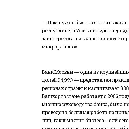
— Нам нужно быстро строить жилье э
республике, и Уфе в первую очеред
заинтересованы в участии инвестор
микрорайонов.
Банк Москвы — один из крупнейших 
долей 94,9%) — представлен практ
регионах страны и насчитывает 30
Башкортостане работает с 2006 года.
мнению руководства банка, была н
проведена большая работа по прив
лиц, так и малого бизнеса. Если с
недотягивает и до миллиарда рублей