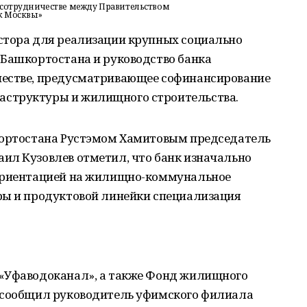
сотрудничестве между Правительством
к Москвы»
стора для реализации крупных социально
 Башкортостана и руководство банка
честве, предусматривающее софинансирование
структуры и жилищного строительства.
кортостана Рустэмом Хамитовым председатель
ил Кузовлев отметил, что банк изначально
 ориентацией на жилищно-коммунальное
ры и продуктовой линейки специализация
 «Уфаводоканал», а также Фонд жилищного
 сообщил руководитель уфимского филиала