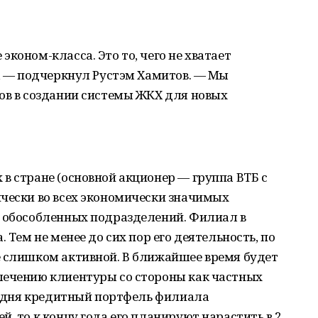
коном-класса. Это то, чего не хватает
ь, — подчеркнул Рустэм Хамитов. — Мы
ов в создании системы ЖКХ для новых
в стране (основной акционер — группа ВТБ с
ически во всех экономически значимых
8 обособленных подразделений. Филиал в
 Тем не менее до сих пор его деятельность, по
е слишком активной. В ближайшее время будет
лечению клиентуры со стороны как частных
егодня кредитный портфель филиала
, то к концу года его планируют нарастить в 2