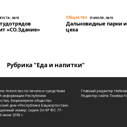
Общество
ГУСТА , 06:15
31 ИЮЛЯ , 06:15
студотрядов
Дальновидные парни и
ит «СО.Здание»
цеха
Рубрика "Еда и напитки"
ли: Агентство по печати и средствам
Главный редактор Набиева
й информации Республики
Редактор сайта Тюнёва Н.
стан, Акционерное общество
ский дом «Республика Башкортостан».
ционный номер: серия Эл № ФС 77-
9 июня 2018 г.