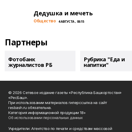
Дедушка и мечеть
Общество
4 АВГУСТА , 06:15
Партнеры
Фотобанк
Рубрика "Еда и
журналистов РБ
напитки"
© 2026 Сетевое издание газеты «Республика Башкортостан»
«РесБаш».
При использовании материалов гиперссылка на сайт
resbash.ru обязательна.
Категория информационной продукции 18+
Об использовании персональных данных
Учредители: Агентство по печати и средствам массовой