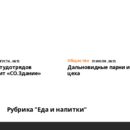
Общество
ГУСТА , 06:15
31 ИЮЛЯ , 06:15
студотрядов
Дальновидные парни и
ит «СО.Здание»
цеха
Рубрика "Еда и напитки"