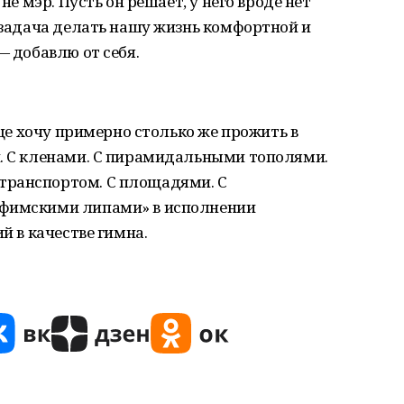
не мэр. Пусть он решает, у него вроде нет
ь задача делать нашу жизнь комфортной и
— добавлю от себя.
 еще хочу примерно столько же прожить в
и. С кленами. С пирамидальными тополями.
транспортом. С площадями. С
Уфимскими липами» в исполнении
й в качестве гимна.