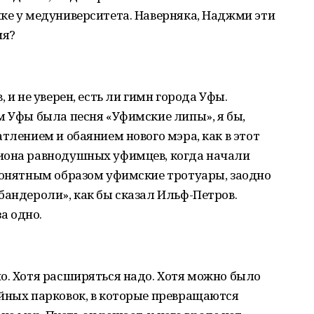
ке у медуниверситета. Наверняка, Наджми эти
ия?
 и не уверен, есть ли гимн города Уфы.
м Уфы была песня «Уфимские липы», я бы,
тлением и обаянием нового мэра, как в этот
иона равнодушных уфимцев, когда начали
епонятным образом уфимские тротуары, заодно
бандероли», как бы сказал Ильф-Петров.
за одно.
о. Хотя расширяться надо. Хотя можно было
ийных парковок, в которые превращаются