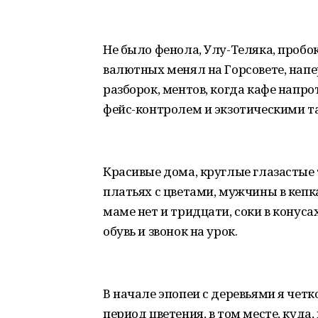
Не было фенола, Улу-Теляка, пробок
валютных менял на Горсовете, напе
разборок, ментов, когда кафе напр
фейс-контролем и экзотическими т
Красивые дома, круглые глазастые
платьях с цветами, мужчины в кепка
маме нет и тридцати, соки в конусах
обувь и звонок на урок.
В начале эпопеи с деревьями я чет
период цветения, в том месте, куда