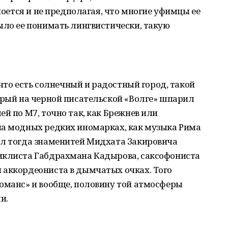
 поется и не предполагая, что многие уфимцы ее
ыло ее понимать лингвистически, такую
, что есть солнечный и радостный город, такой
орый на черной писательской «Волге» шпарил
й по М7, точно так, как Брежнев или
на модных редких иномарках, как музыка Рима
ыл тогда знаменитей Мидхата Закировича
иклиста Габдрахмана Кадырова, саксофониста
 аккордеониста в дымчатых очках. Того
романс» и вообще, половину той атмосферы
и.