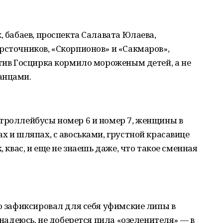
, бабаев, проспекта Салавата Юлаева,
рсточников, «Скорпионов» и «Сакмаров»,
отив Госцирка кормило мороженым детей, а не
анцами.
 троллейбусы номер 6 и номер 7, женщины в
х и шляпах, с авоськами, грустной красавице
, квас, и еще не знаешь даже, что такое сменная
ко зафиксировал для себя уфимские липы в
, надеюсь, не доберется пила «озеленителя» — в