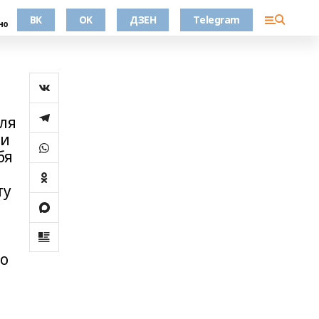
ВК
OK
ДЗЕН
Telegram
но
для
 и
бя
ту
го