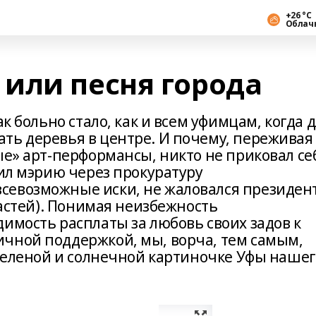
+26 °С
Облач
или песня города
ак больно стало, как и всем уфимцам, когда 
ть деревья в центре. И почему, переживая
ые» арт-перформансы, никто не приковал се
лил мэрию через прокуратуру
севозможные иски, не жаловался президен
ластей). Понимая неизбежность
имость расплаты за любовь своих задов к
чной поддержкой, мы, ворча, тем самым,
 зеленой и солнечной картиночке Уфы наше