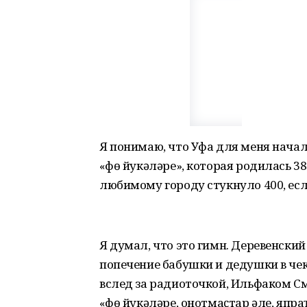
Я понимаю, что Уфа для меня начал
«Өфө йукәләре», которая родилась 38
любимому городу стукнуло 400, есл
Я думал, что это гимн. Деревенски
попечение бабушки и дедушки в ч
вслед за радиоточкой, Ильфаком С
«Өфө йукәләре, онотмаҫтар әле, япр