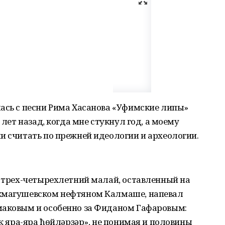
ась с песни Рима Хасанова «Уфимские липы»
 лет назад, когда мне стукнул год, а моему
и считать по прежней идеологии и археологии.
й трех-четырехлетний малай, оставленный на
екмагушевском нефтяном Калмаше, напевал
маковым и особенно за Фиданом Гафаровым:
аҡ яра-яра ћөйләрҙәр», не понимая и половины