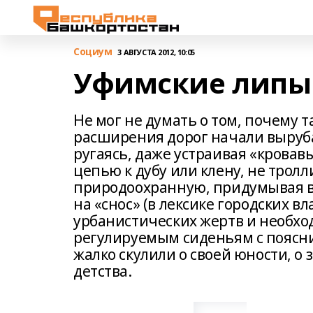
Cоциум
3 АВГУСТА 2012, 10:05
Уфимские липы 
Не мог не думать о том, почему т
расширения дорог начали выруба
ругаясь, даже устраивая «кровав
цепью к дубу или клену, не трол
природоохранную, придумывая в
на «снос» (в лексике городских в
урбанистических жертв и необход
регулируемым сиденьям с поясни
жалко скулили о своей юности, о
детства.