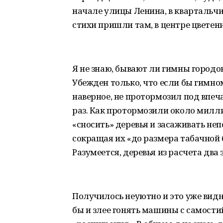
начале улицы Ленина, в квартальчи
стихи пришли там, в центре цветен
Я не знаю, бывают ли гимны городов,
Убежден только, что если бы гимно
наверное, не протормозил под впеча
раз. Как протормозили около милл
«сносить» деревья и засаживать н
сокращая их «до размера табачной 
Разумеется, деревья из расчета два 
Получилось неуютно и это уже видн
бы и злее гонять машины с самост