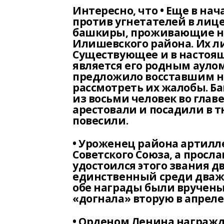
Интересно, что • Еще в нач
против угнетателей в лиц
башкиры, проживающие н
Илишевского района. Их 
Существующее и в настоящ
является его родным аулом
предложило восставшим н
рассмотреть их жалобы. Б
из восьми человек во глав
арестовали и посадили в т
повесили.
• Уроженец района артилл
Советского Союза, а просл
удостоился этого звания д
единственный среди дважд
обе награды были вручены 
«догнала» вторую в апреле 
• Орденом Ленина награжд