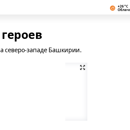
+26 °С
Облач
героев
а северо-западе Башкирии.