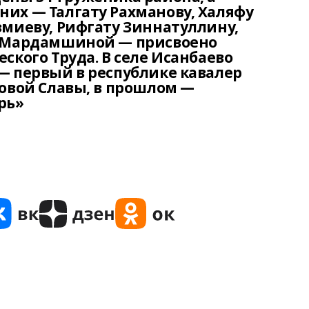
их — Талгату Рахманову, Халяфу
змиеву, Рифгату Зиннатуллину,
е Мардамшиной — присвоено
ского Труда. В селе Исанбаево
— первый в республике кавалер
довой Славы, в прошлом —
рь»