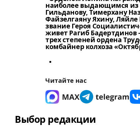
наиболее выдающимся из н
Гильданову, Тимерхану На
Файзелгаяну Яхину, Ляйл
звание Героя Социалистиче
живет Рагиб Бадертдинов 
трех степеней ордена Тру
комбайнер колхоза «Октяб
Читайте нас
Выбор редакции