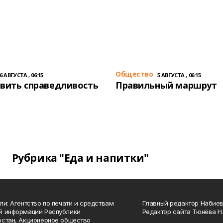
Общество
6 АВГУСТА , 06:15
5 АВГУСТА , 06:15
вить справедливость
Правильный маршрут
Рубрика "Еда и напитки"
ли: Агентство по печати и средствам
Главный редактор Набиева
й информации Республики
Редактор сайта Тюнёва Н.
стан, Акционерное общество