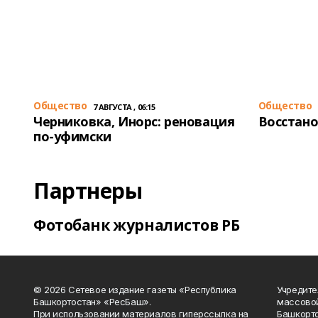
Общество
Общество
7 АВГУСТА , 06:15
Черниковка, Инорс: реновация
Восстано
по-уфимски
Партнеры
Фотобанк журналистов РБ
© 2026 Сетевое издание газеты «Республика
Учредите
Башкортостан» «РесБаш».
массово
При использовании материалов гиперссылка на
Башкорто