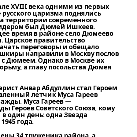
але XVIII века одними из первых
е русского царизма поднялись
а территории современного
лидером был Дюмей Ишкеев.
ее время в районе село Дюмеево
. Царское правительство
ачать переговоры и обещало
ашкиры направили в Москву послов
е с Дюмеем. Однако в Москве их
юрьму, а главу посольства Дюмея
ерист Анвар Абдуллин стал Героем
авленный летчик Муса Гареев
важды. Муса Гареев —
ы Героев Советского Союза, кому
в один день: одна Звезда
1945 года.
ены 34 труженика района, а