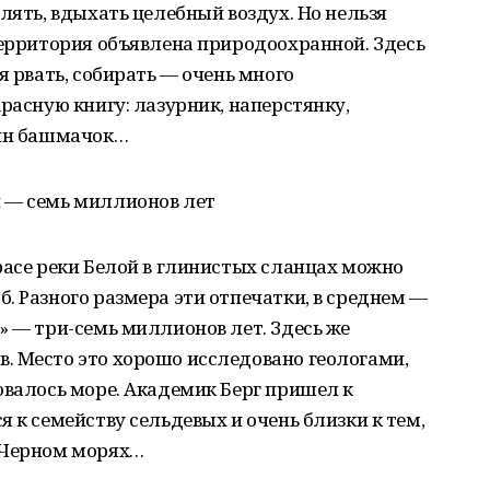
лять, вдыхать целебный воздух. Но нельзя
Территория объявлена природоохранной. Здесь
я рвать, собирать — очень много
расную книгу: лазурник, наперстянку,
рин башмачок…
 — семь миллионов лет
расе реки Белой в глинистых сланцах можно
. Разного размера эти отпечатки, в среднем —
» — три-семь миллионов лет. Здесь же
. Место это хорошо исследовано геологами,
овалось море. Академик Берг пришел к
 к семейству сельдевых и очень близки к тем,
 Черном морях…