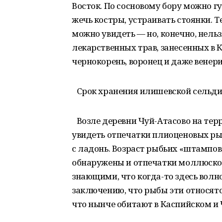
Восток. По сосновому бору можно гу
жечь костры, устраивать стоянки. 
можно увидеть — но, конечно, нельз
лекарственных трав, занесенных в К
чернокорень, воронец и даже вене
Срок хранения илишевской сельди
Возле деревни Чуй-Атасово на тер
увидеть отпечатки плиоценовых рыб
с ладонь. Возраст рыбьих «штампов
обнаружены и отпечатки моллюсков
знающими, что когда-то здесь волн
заключению, что рыбы эти относятся
что нынче обитают в Каспийском и