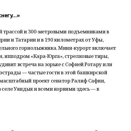
снегу…»
й трассой и 300-метровыми подъемниками в
рии и Татарии и в 190 километрах от Уфы,
ельного горнолыжника. Мини-курорт включает
йн, ипподром «Кара-Юрга», стрелковые тиры,
дивит встреча на зорьке с Софией Ротару или
эстрады — частые гости в этой башкирской
 масштабный проект сенатор Ралиф Сафин,
в селе Уяндык и всеми корнями здесь — в