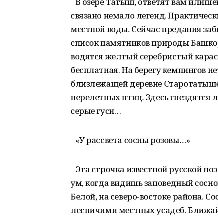
В озере Татыш, ответят вам илишев
связано немало легенд. Практическ
местной воды. Сейчас предания забы
список памятников природы Башкор
водятся желтый серебристый карась,
бесплатная. На берегу кемпингов не
близлежащей деревне Старотатыше
перелетных птиц. Здесь гнездятся л
серые гуси…
«У рассвета сосны розовы…»
Эта строчка известной русской по
ум, когда видишь заповедный сосно
Белой, на северо-востоке района. С
лесничими местных усадеб. Ближай