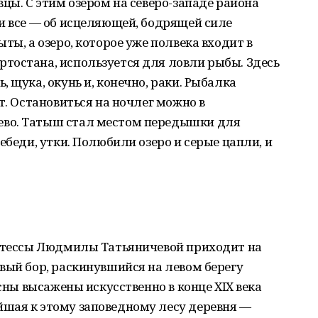
цы. С этим озером на северо-западе района
и все — об исцеляющей, бодрящей силе
ты, а озеро, которое уже полвека входит в
тостана, используется для ловли рыбы. Здесь
 щука, окунь и, конечно, раки. Рыбалка
т. Остановиться на ночлег можно в
во. Татыш стал местом передышки для
ебеди, утки. Полюбили озеро и серые цапли, и
этессы Людмилы Татьяничевой приходит на
вый бор, раскинувшийся на левом берегу
осны высажены искусственно в конце XIX века
шая к этому заповедному лесу деревня —