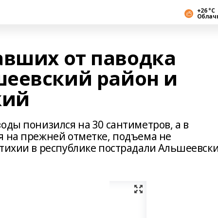
+26 °С
Облач
авших от паводка
еевский район и
кий
оды понизился на 30 сантиметров, а в
я на прежней отметке, подъема не
стихии в республике пострадали Альшеевск