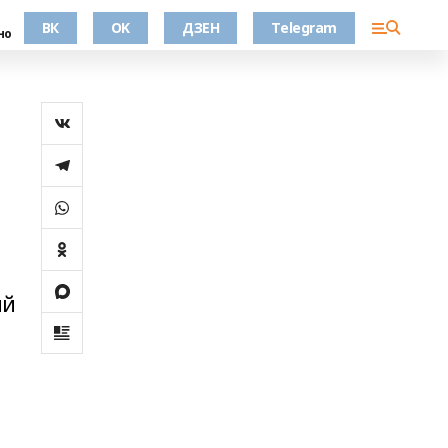
ВК
OK
ДЗЕН
Telegram
но
ий