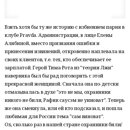
Взять хотя бы ту же историю с избиением парня в
клубе Pravda. Администрация, в лице Елены
Алябиной, вместо признания ошибки и
принесения извинений, откровенно наплевала на
своих клиентов, т.е. тех, кто обеспечивает ее
зарплатой. Герой Тима Рота из "теории Лжи"
наверняка был бы рад поговорить с этой
прекрасной женщиной. Сначала она по-детски
отмазывалась в духе "это не мы, охранники
никого не били, Рафик саусэм не уиноват". Теперь
же она смекнула, или ей кто подсказал, и пошла
любимая для России тема "сам виноват".
Ох, сколько раз в нашей стране охранники били/