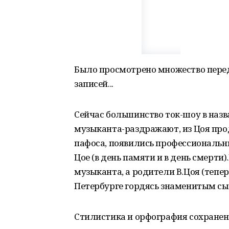
Было просмотрено множество перед
записей...
Сейчас большинство ток-шоу в наз
музыканта-раздражают, из Цоя прод
пафоса, появились профессиональны
Цое (в день памяти и в день смерт
музыканта, а родители В.Цоя (тепер
Петербурге гордясь знаменитым сын
Стилистика и орфография сохране