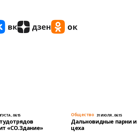
Общество
ГУСТА , 06:15
31 ИЮЛЯ , 06:15
студотрядов
Дальновидные парни и
ит «СО.Здание»
цеха