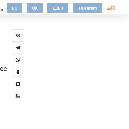
ВК
OK
ДЗЕН
Telegram
но
ное