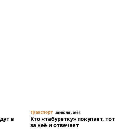
Транспорт
30 ИЮЛЯ , 06:16
дут в
Кто «табуретку» покупает, тот
за неё и отвечает