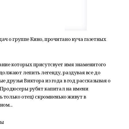
ач о группе Кино, прочитано куча газетных
вание которых присутсвует имя знаменитого
олжают лепить легенду, раздувая все до
е друзья Виктора из года в год рассказывая о
и).Продюсеры рубят капитал на имени
ь только отец) скромненько живут в
ом...
ны