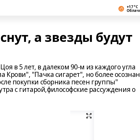
+17 °С
Облач
снут, а звезды будут
я в 5 лет, в далеком 90-м из каждого угла
 Крови", "Пачка сигарет", но более осозна
осле покупки сборника песен группы"
 утра с гитарой,философские рассуждения о