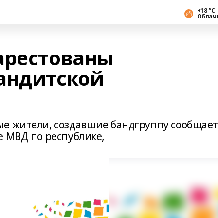
+18 °С
Облач
арестованы
андитской
ые жители, создавшие бандгруппу сообщае
е МВД по республике,