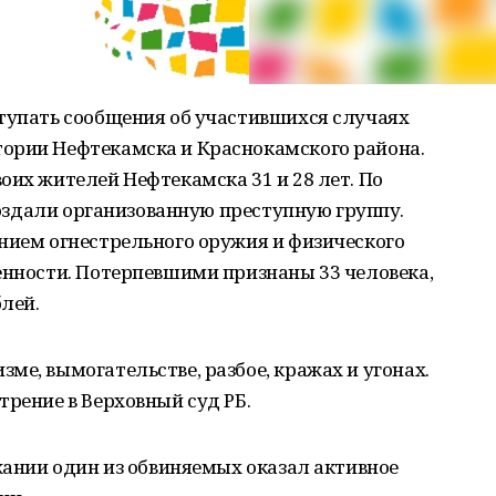
ступать сообщения об участившихся случаях
ории Нефтекамска и Краснокамского района.
оих жителей Нефтекамска 31 и 28 лет. По
 создали организованную преступную группу.
нием огнестрельного оружия и физического
енности. Потерпевшими признаны 33 человека,
лей.
ме, вымогательстве, разбое, кражах и угонах.
трение в Верховный суд РБ.
ржании один из обвиняемых оказал активное