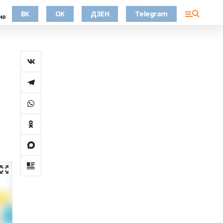
ВК
OK
ДЗЕН
Telegram
но
т