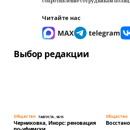
сопротивление сотрудникам полиц
Читайте нас
Выбор редакции
Общество
Общество
7 АВГУСТА , 06:15
Черниковка, Инорс: реновация
Восстано
по-уфимски