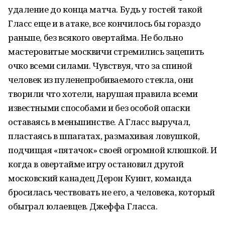
удаление до конца матча. Будь у гостей такой
Гласс еще и в атаке, все кончилось бы гораздо
раньше, без всякого овертайма. Не больно
мастеровитые москвичи стремились зацепить
очко всеми силами. Чувствуя, что за спиной
человек из пуленепробиваемого стекла, они
творили что хотели, нарушая правила всеми
известными способами и без особой опаски
оставаясь в меньшинстве. А Гласс выручал,
пластаясь в шпагатах, размахивая ловушкой,
подчищая «пятачок» своей огромной клюшкой. И
когда в овертайме игру остановил другой
московский канадец Дерон Куинт, команда
бросилась чествовать не его, а человека, который
обыграл юлаевцев. Джеффа Гласса.