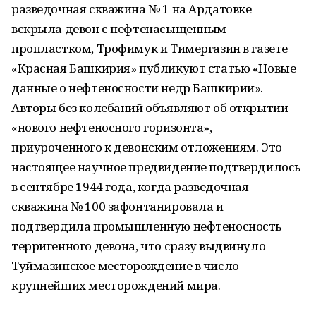
разведочная скважина № 1 на Ардатовке
вскрыла девон с нефтенасыщенным
пропластком, Трофимук и Тимергазин в газете
«Красная Башкирия» публикуют статью «Новые
данные о нефтеносности недр Башкирии».
Авторы без колебаний объявляют об открытии
«нового нефтеносного горизонта»,
приуроченного к девонским отложениям. Это
настоящее научное предвидение подтвердилось
в сентябре 1944 года, когда разведочная
скважина № 100 зафонтанировала и
подтвердила промышленную нефтеносность
терригенного девона, что сразу выдвинуло
Туймазинское месторождение в число
крупнейших месторождений мира.