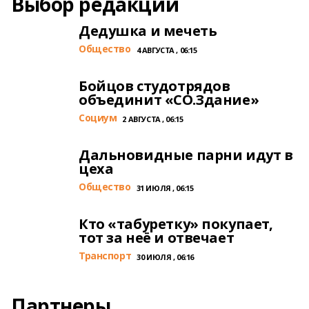
Выбор редакции
Дедушка и мечеть
Общество
4 АВГУСТА , 06:15
Бойцов студотрядов
объединит «СО.Здание»
Cоциум
2 АВГУСТА , 06:15
Дальновидные парни идут в
цеха
Общество
31 ИЮЛЯ , 06:15
Кто «табуретку» покупает,
тот за неё и отвечает
Транспорт
30 ИЮЛЯ , 06:16
Партнеры