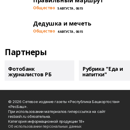
Правильный маршрут
Общество
5 АВГУСТА , 06:15
Дедушка и мечеть
Общество
4 АВГУСТА , 06:15
Партнеры
Фотобанк
Рубрика "Еда и
журналистов РБ
напитки"
© 2026 Сетевое издание газеты «Республика Башкортостан»
«РесБаш».
При использовании материалов гиперссылка на сайт
resbash.ru обязательна.
Категория информационной продукции 18+
Об использовании персональных данных