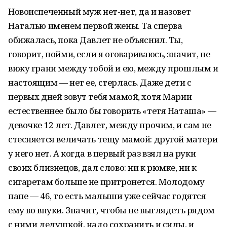
Новоиспеченный муж нет-нет, да и назовет
Наталью именем первой жены. Та сперва
обижалась, пока Давлет не объяснил. Ты,
говорит, пойми, если я оговариваюсь, значит, не
вижу грани между тобой и ею, между прошлым и
настоящим — нет ее, стерлась. Даже дети с
первых дней зовут тебя мамой, хотя Марии
естественнее было бы говорить «тетя Наташа» —
девочке 12 лет. Давлет, между прочим, и сам не
стесняется величать тещу мамой: другой матери
у него нет. А когда в первый раз взял на руки
своих близнецов, дал слово: ни к рюмке, ни к
сигаретам больше не притронется. Молодому
папе — 46, то есть малыши уже сейчас годятся
ему во внуки. Значит, чтобы не выглядеть рядом
с ними дедушкой, надо сохранить и силы, и