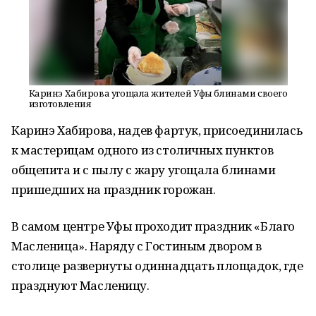
Каринэ Хабирова угощала жителей Уфы блинами своего
изготовления
Каринэ Хабирова, надев фартук, присоединилась
к мастерицам одного из столичных пунктов
общепита и с пылу с жару угощала блинами
пришедших на праздник горожан.
В самом центре Уфы проходит праздник «Благо
Масленица». Наряду с Гостиным двором в
столице развернуты одиннадцать площадок, где
празднуют Масленицу.