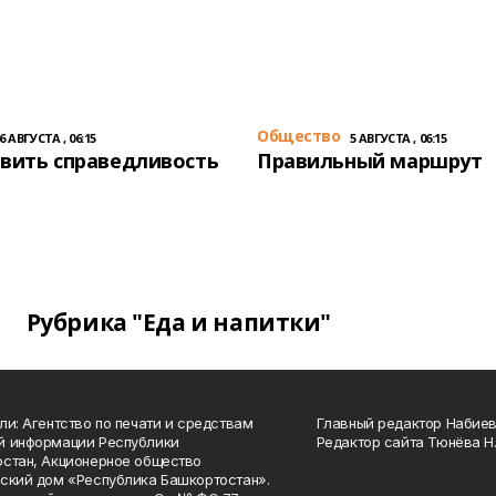
Общество
6 АВГУСТА , 06:15
5 АВГУСТА , 06:15
вить справедливость
Правильный маршрут
Рубрика "Еда и напитки"
ли: Агентство по печати и средствам
Главный редактор Набиева
й информации Республики
Редактор сайта Тюнёва Н.
стан, Акционерное общество
ский дом «Республика Башкортостан».