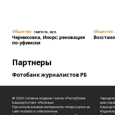
Общество
Общество
7 АВГУСТА , 06:15
Черниковка, Инорс: реновация
Восстано
по-уфимски
Партнеры
Фотобанк журналистов РБ
© 2026 Сетевое издание газеты «Республика
Учредите
Башкортостан» «РесБаш».
массово
При использовании материалов гиперссылка на
Башкорто
сайт resbash.ru обязательна.
Издатель