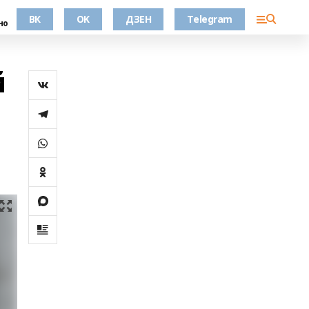
ВК
OK
ДЗЕН
Telegram
но
й