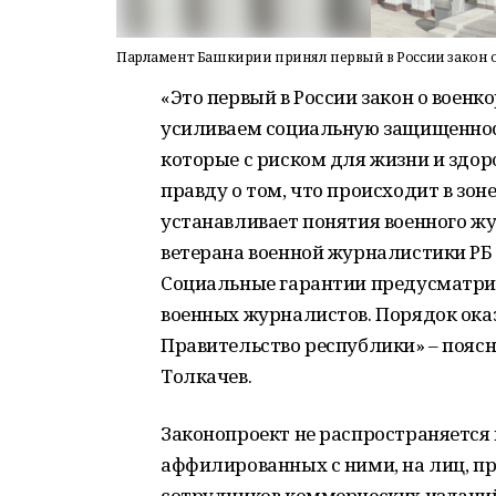
Парламент Башкирии принял первый в России закон 
«Это первый в России закон о воен
усиливаем социальную защищеннос
которые с риском для жизни и здо
правду о том, что происходит в зон
устанавливает понятия военного ж
ветерана военной журналистики РБ
Социальные гарантии предусматри
военных журналистов. Порядок ок
Правительство республики» – пояс
Толкачев.
Законопроект не распространяется 
аффилированных с ними, на лиц, п
сотрудников коммерческих изданий