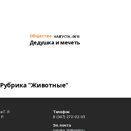
Общество
4 АВГУСТА , 06:15
Дедушка и мечеть
Рубрика "Животные"
 Г. Р.
Телефон
 Р.
8 (347) 272-02-03
Эл. почта
gazeta_rb@mail.ru