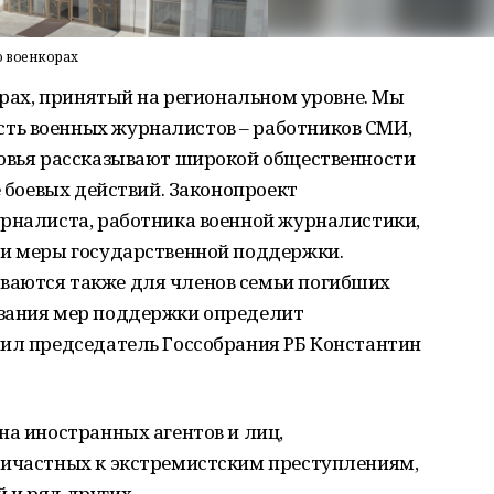
о военкорах
корах, принятый на региональном уровне. Мы
ть военных журналистов – работников СМИ,
ровья рассказывают широкой общественности
е боевых действий. Законопроект
урналиста, работника военной журналистики,
 и меры государственной поддержки.
ваются также для членов семьи погибших
азания мер поддержки определит
нил председатель Госсобрания РБ Константин
на иностранных агентов и лиц,
ричастных к экстремистским преступлениям,
 и ряд других.