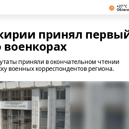
+27 °С
Облач
кирии принял первы
о военкорах
путаты приняли в окончательном чтении
ку военных корреспондентов региона.