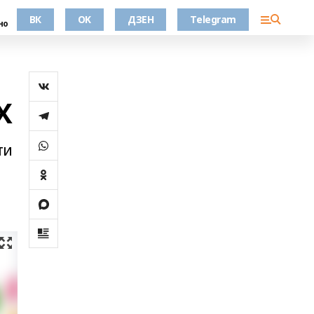
ВК
OK
ДЗЕН
Telegram
но
Х
ти
ы