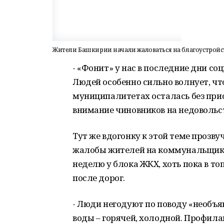
Жители Башкирии начали жаловаться на благоустройс
- «Фонит» у нас в последние дни с
Людей особенно сильно волнует, чт
муниципалитетах осталась без присм
внимание чиновников на недовольс
Тут же вдогонку к этой теме прозв
жалобы жителей на коммунальщико
неделю у блока ЖКХ, хоть пока в т
после дорог.
- Люди негодуют по поводу «необъ
воды – горячей, холодной. Профила