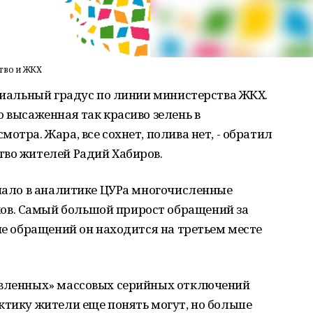
тво и ЖКХ
оциальный градус по линии министерства ЖКХ.
о высаженная так красиво зелень в
отра. Жара, все сохнет, полива нет, - обратил
тво жителей Радий Хабиров.
учало в аналитике ЦУРа многочисленные
в. Самый большой прирост обращений за
опе обращений он находится на третьем месте
явленных» массовых серийных отключений
ктику жители еще понять могут, но больше