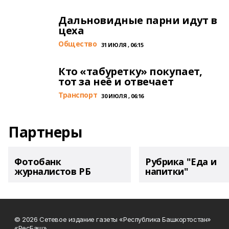
Дальновидные парни идут в
цеха
Общество
31 ИЮЛЯ , 06:15
Кто «табуретку» покупает,
тот за неё и отвечает
Транспорт
30 ИЮЛЯ , 06:16
Партнеры
Фотобанк
Рубрика "Еда и
журналистов РБ
напитки"
© 2026 Сетевое издание газеты «Республика Башкортостан»
«РесБаш».