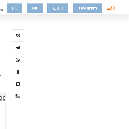
ВК
OK
ДЗЕН
Telegram
но
,