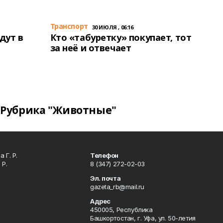
Транспорт
30 ИЮЛЯ , 06:16
дут в
Кто «табуретку» покупает, тот
за неё и отвечает
Рубрика "Животные"
 Г. Р.
Телефон
 Р.
8 (347) 272-02-03
Эл. почта
gazeta_rb@mail.ru
Адрес
450005, Республика
Башкортостан, г. Уфа, ул. 50-летия