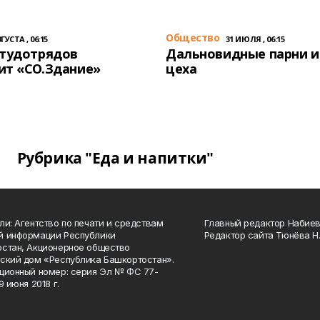
Общество
ГУСТА , 06:15
31 ИЮЛЯ , 06:15
студотрядов
Дальновидные парни и
ит «СО.Здание»
цеха
Рубрика "Еда и напитки"
ли: Агентство по печати и средствам
Главный редактор Набиева
й информации Республики
Редактор сайта Тюнёва Н.
стан, Акционерное общество
ский дом «Республика Башкортостан».
ционный номер: серия Эл № ФС 77-
9 июня 2018 г.