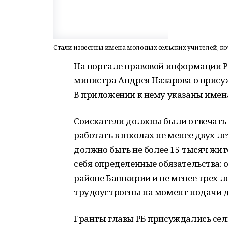
Стали известны имена молодых сельских учителей, к
На портале правовой информации 
министра Андрея Назарова о прису
В приложении к нему указаны имена
Соискатели должны были отвечать р
работать в школах не менее двух ле
должно быть не более 15 тысяч жит
себя определенные обязательства: о
районе Башкирии и не менее трех ле
трудоустроены на момент подачи д
Гранты главы РБ присуждались сель