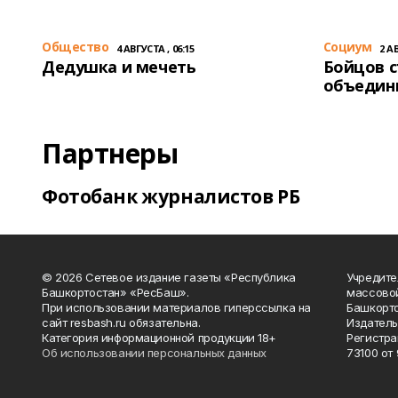
Общество
Cоциум
4 АВГУСТА , 06:15
2 АВ
Дедушка и мечеть
Бойцов 
объедин
Партнеры
Фотобанк журналистов РБ
© 2026 Сетевое издание газеты «Республика
Учредите
Башкортостан» «РесБаш».
массово
При использовании материалов гиперссылка на
Башкорто
сайт resbash.ru обязательна.
Издатель
Категория информационной продукции 18+
Регистра
Об использовании персональных данных
73100 от 