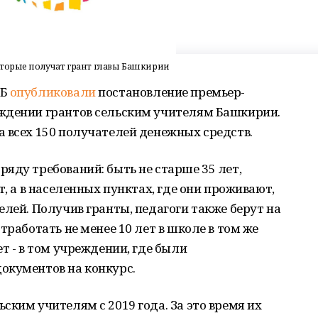
оторые получат грант главы Башкирии
РБ
опубликовали
постановление премьер-
ждении грантов сельским учителям Башкирии.
 всех 150 получателей денежных средств.
яду требований: быть не старше 35 лет,
т, а в населенных пунктах, где они проживают,
елей. Получив гранты, педагоги также берут на
тработать не менее 10 лет в школе в том же
т - в том учреждении, где были
окументов на конкурс.
ским учителям с 2019 года. За это время их