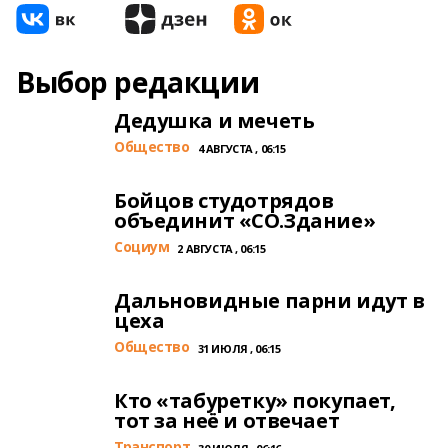
Выбор редакции
Дедушка и мечеть
Общество
4 АВГУСТА , 06:15
Бойцов студотрядов
объединит «СО.Здание»
Cоциум
2 АВГУСТА , 06:15
Дальновидные парни идут в
цеха
Общество
31 ИЮЛЯ , 06:15
Кто «табуретку» покупает,
тот за неё и отвечает
Транспорт