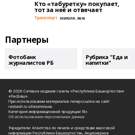
Кто «табуретку» покупает,
тот за неё и отвечает
Транспорт
30 ИЮЛЯ , 06:16
Партнеры
Фотобанк
Рубрика "Еда и
журналистов РБ
напитки"
© 2026 Сетевое издание газеты «Республика Башкортостан»
«РесБаш».
При использовании материалов гиперссылка на сайт
resbash.ru обязательна.
Категория информационной продукции 18+
Об использовании персональных данных
Учредители: Агентство по печати и средствам массовой
информации Республики Башкортостан, Акционерное