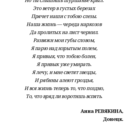
Но ты слышишь шуршанье крыл.
Это ветер в густых березах
Прячет наши с тобою слезы.
Наша жизнь — череда наркозов
Да пролитых на лист чернил.
Развяжи мои губы словом,
Я парю над изрытым полем,
Я привык, что тобою болен,
Я привык уже умирать.
Я лечу, и мне светят звезды,
И рябины алеют гроздья,
И вся жизнь теперь то, что поздно,
То, что вряд ли воротишь вспять.
Анна РЕВЯКИНА,
Донецк.