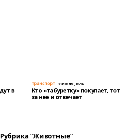
Транспорт
30 ИЮЛЯ , 06:16
дут в
Кто «табуретку» покупает, тот
за неё и отвечает
Рубрика "Животные"