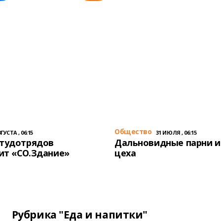
Общество
ГУСТА , 06:15
31 ИЮЛЯ , 06:15
студотрядов
Дальновидные парни и
ит «СО.Здание»
цеха
Рубрика "Еда и напитки"