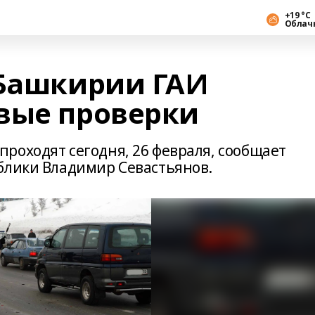
+19 °С
Облач
 Башкирии ГАИ
вые проверки
роходят сегодня, 26 февраля, сообщает
блики Владимир Севастьянов.