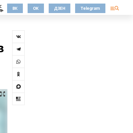
С
ВК
OK
ДЗЕН
Telegram
дь
в