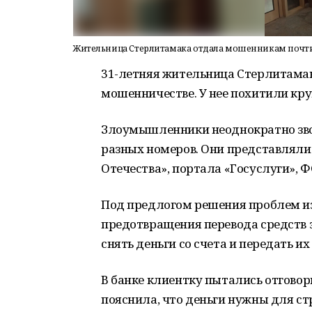
Жительница Стерлитамака отдала мошенникам почти
31-летняя жительница Стерлитамак
мошенничестве. У нее похитили кру
Злоумышленники неоднократно звони
разных номеров. Они представлял
Отечества», портала «Госуслуги», Ф
Под предлогом решения проблем из
предотвращения перевода средств 
снять деньги со счета и передать их
В банке клиентку пытались отговор
пояснила, что деньги нужны для ст