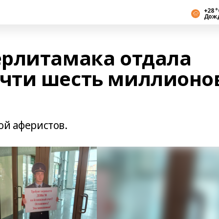
+28 °
Дож
рлитамака отдала
чти шесть миллионо
ой аферистов.