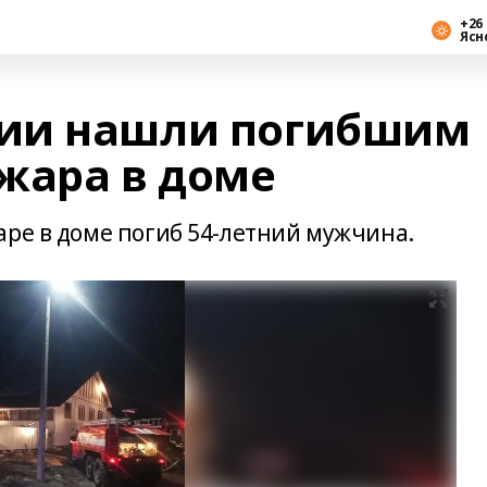
+26 
Ясн
ии нашли погибшим
жара в доме
аре в доме погиб 54-летний мужчина.