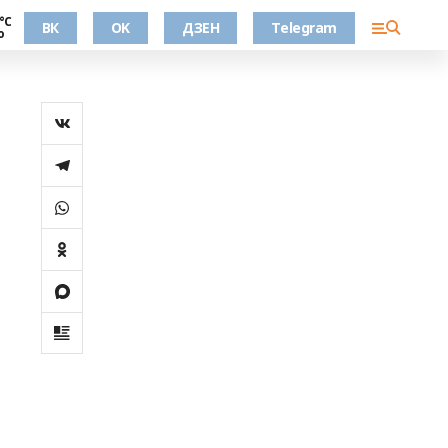
°С
ВК
OK
ДЗЕН
Telegram
о