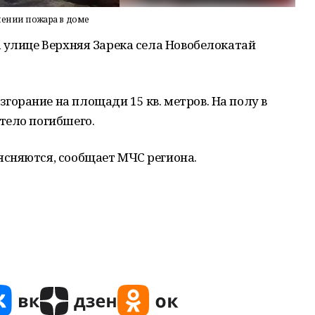
ении пожара в доме
 улице Верхняя Зарека села Новобелокатай
орание на площади 15 кв. метров. На полу в
тело погибшего.
сняются, сообщает МЧС региона.