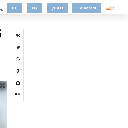
ВК
OK
ДЗЕН
Telegram
но
б