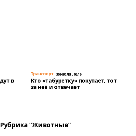
Транспорт
30 ИЮЛЯ , 06:16
дут в
Кто «табуретку» покупает, тот
за неё и отвечает
Рубрика "Животные"