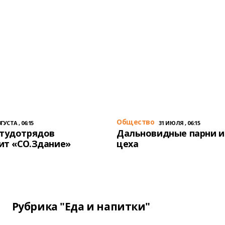
Общество
ГУСТА , 06:15
31 ИЮЛЯ , 06:15
студотрядов
Дальновидные парни и
ит «СО.Здание»
цеха
Рубрика "Еда и напитки"