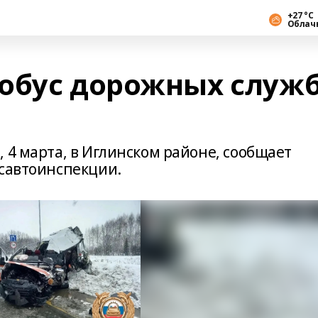
+27 °С
Облач
обус дорожных служ
 4 марта, в Иглинском районе, сообщает
осавтоинспекции.