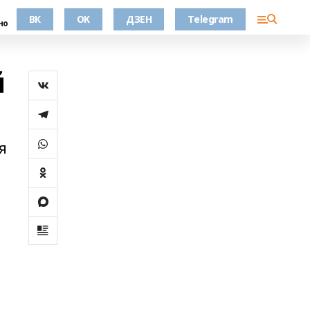
ВК
OK
ДЗЕН
Telegram
но
й
я