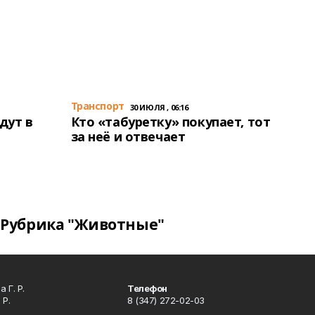
Транспорт
30 ИЮЛЯ , 06:16
дут в
Кто «табуретку» покупает, тот
за неё и отвечает
Рубрика "Животные"
 Г. Р.
Телефон
 Р.
8 (347) 272-02-03