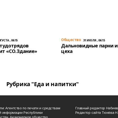
Общество
ГУСТА , 06:15
31 ИЮЛЯ , 06:15
студотрядов
Дальновидные парни и
ит «СО.Здание»
цеха
Рубрика "Еда и напитки"
ли: Агентство по печати и средствам
Главный редактор Набиева
й информации Республики
Редактор сайта Тюнёва Н.
стан, Акционерное общество