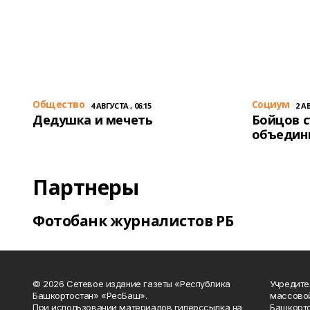
Общество
Cоциум
4 АВГУСТА , 06:15
2 АВ
Дедушка и мечеть
Бойцов 
объедин
Партнеры
Фотобанк журналистов РБ
© 2026 Сетевое издание газеты «Республика
Учредите
Башкортостан» «РесБаш».
массово
При использовании материалов гиперссылка на
Башкорто