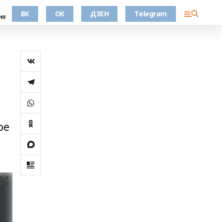
ВК
OK
ДЗЕН
Telegram
но
ое