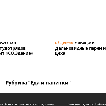
Общество
ГУСТА , 06:15
31 ИЮЛЯ , 06:15
студотрядов
Дальновидные парни и
ит «СО.Здание»
цеха
Рубрика "Еда и напитки"
ли: Агентство по печати и средствам
Главный редактор Набиева