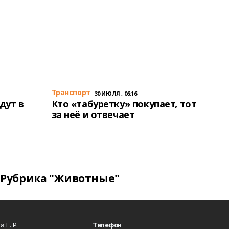
Транспорт
30 ИЮЛЯ , 06:16
дут в
Кто «табуретку» покупает, тот
за неё и отвечает
Рубрика "Животные"
 Г. Р.
Телефон