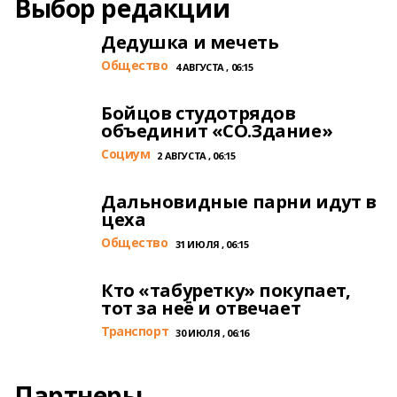
Выбор редакции
Дедушка и мечеть
Общество
4 АВГУСТА , 06:15
Бойцов студотрядов
объединит «СО.Здание»
Cоциум
2 АВГУСТА , 06:15
Дальновидные парни идут в
цеха
Общество
31 ИЮЛЯ , 06:15
Кто «табуретку» покупает,
тот за неё и отвечает
Транспорт
30 ИЮЛЯ , 06:16
Партнеры