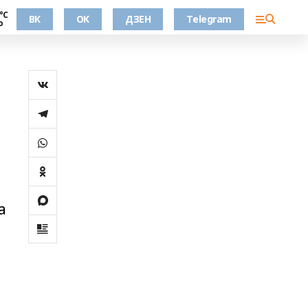
°С
ВК
OK
ДЗЕН
Telegram
о
а