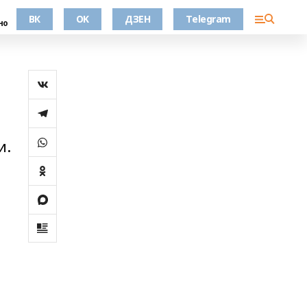
ВК
OK
ДЗЕН
Telegram
но
и.