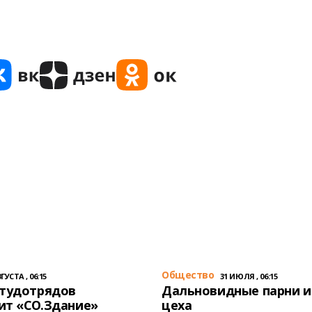
Общество
ГУСТА , 06:15
31 ИЮЛЯ , 06:15
студотрядов
Дальновидные парни и
ит «СО.Здание»
цеха