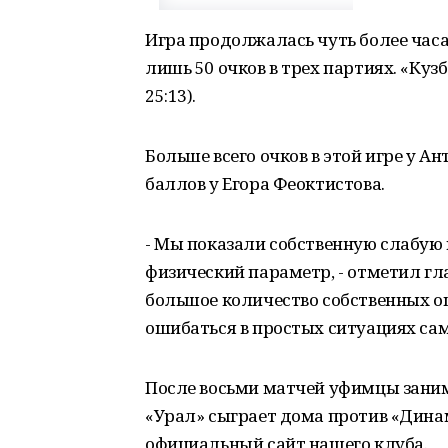
Игра продолжалась чуть более часа
лишь 50 очков в трех партиях. «Кузба
25:13).
Больше всего очков в этой игре у Ан
баллов у Егора Феоктистова.
- Мы показали собственную слабую п
физический параметр, - отметил гла
большое количество собственных о
ошибаться в простых ситуациях сам
После восьми матчей уфимцы заним
«Урал» сыграет дома против «Дина
официальный сайт нашего клуба.