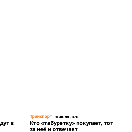
Транспорт
30 ИЮЛЯ , 06:16
дут в
Кто «табуретку» покупает, тот
за неё и отвечает