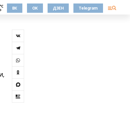
°С
ВК
OK
ДЗЕН
Telegram
о
и,