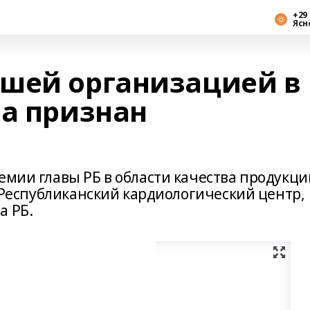
+29 
Ясн
шей организацией в
ва признан
емии главы РБ в области качества продукци
ял Республиканский кардиологический центр,
а РБ.