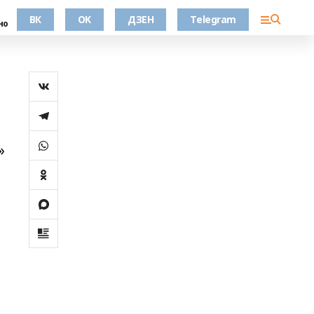
ВК
OK
ДЗЕН
Telegram
но
»