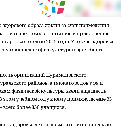
здорового образа жизни за счет применения
 патриотическому воспитанию и привлечению
 стартовал осенью 2015 года. Уровень здоровья
спубликанского физкультурно-врачебного
 шесть организаций Нуримановского,
ураевского районов, а также городов Уфа и
рокам физической культуры ввели еще шесть
В этом учебном году к нему примкнули еще 33
 всего более 830 учащихся.
ить здоровье детей, повысить гигиеническую