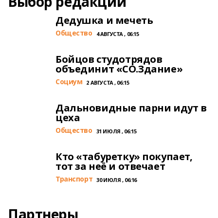
Выбор редакции
Дедушка и мечеть
Общество
4 АВГУСТА , 06:15
Бойцов студотрядов
объединит «СО.Здание»
Cоциум
2 АВГУСТА , 06:15
Дальновидные парни идут в
цеха
Общество
31 ИЮЛЯ , 06:15
Кто «табуретку» покупает,
тот за неё и отвечает
Транспорт
30 ИЮЛЯ , 06:16
Партнеры