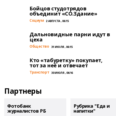
Бойцов студотрядов
объединит «СО.Здание»
Cоциум
2 АВГУСТА , 06:15
Дальновидные парни идут в
цеха
Общество
31 ИЮЛЯ , 06:15
Кто «табуретку» покупает,
тот за неё и отвечает
Транспорт
30 ИЮЛЯ , 06:16
Партнеры
Фотобанк
Рубрика "Еда и
журналистов РБ
напитки"